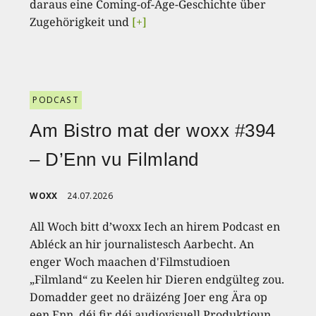
daraus eine Coming-of-Age-Geschichte über
Zugehörigkeit und
[+]
PODCAST
Am Bistro mat der woxx #394
– D’Enn vu Filmland
WOXX
24.07.2026
All Woch bitt d’woxx Iech an hirem Podcast en
Abléck an hir journalistesch Aarbecht. An
enger Woch maachen d'Filmstudioen
„Filmland“ zu Keelen hir Dieren endgülteg zou.
Domadder geet no dräizéng Joer eng Ära op
een Enn, déi fir déi audiovisuell Produktioun