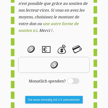
n'est possible que grâce au soutien de
nos lecteur·rices. Si vous en avez les
moyens, choisissez le montant de
votre don ou
une autre forme de
soutien ici
. Merci ! .
🪙
💶
💰
💳
🪙
Monatlich spenden?
Switch
Die woxx einmalig mit 2 € unterstützen