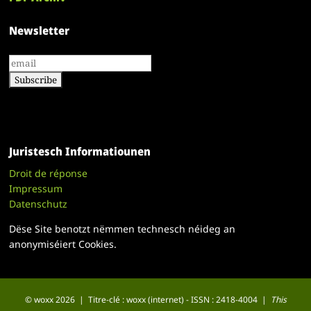
Newsletter
Juristesch Informatiounen
Droit de réponse
Impressum
Datenschutz
Dëse Site benotzt nëmmen technesch néideg an
anonymiséiert Cookies.
© woxx 2026 | Titre-clé : woxx (internet) - ISSN : 2418-4004 |
This