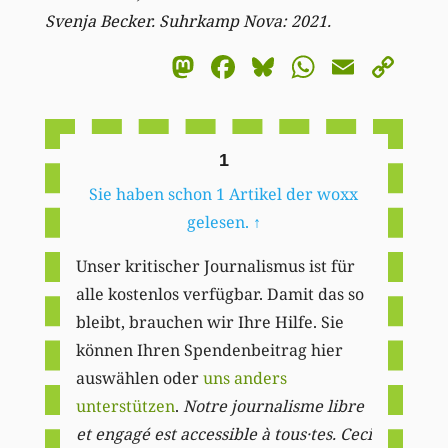
Svenja Becker. Suhrkamp Nova: 2021.
Mastodon
Facebook
Bluesky
WhatsA
Email
Co
Li
1
Sie haben schon 1 Artikel der woxx
gelesen.
↑
Unser kritischer Journalismus ist für
alle kostenlos verfügbar. Damit das so
bleibt, brauchen wir Ihre Hilfe. Sie
können Ihren Spendenbeitrag hier
auswählen oder
uns anders
unterstützen
.
Notre journalisme libre
et engagé est accessible à tous·tes. Ceci