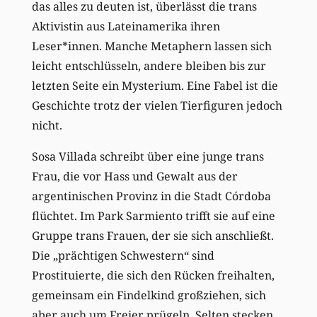
das
alles
zu deuten ist, überlässt die trans
Aktivistin aus Lateinamerika ihren
Leser*innen.
Manche
Metaphern
lassen sich
leicht
entschlüsseln, andere bleiben bis zur
letzten Seite ein Mysterium.
Eine Fabel
ist die
Geschichte trotz der
vielen Tierfiguren
jedoch
nicht.
Sosa Villada schreibt über ein
e junge trans
Frau, die vo
r
Hass und Gewalt aus der
argentinischen Provinz in die Stadt Córdoba
flüchtet. Im Park Sarmiento trifft sie auf eine
Gruppe trans
Frauen
, der sie sich anschließt.
Die „prächtigen Schwestern“ sind
Prostituierte, die sich den Rücken freihalten,
gemeinsam ein Findelkind großziehen, sich
aber auch um Freier prügeln.
Selten stecken