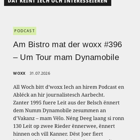
DAT KÉINT IECH OCH INTERESSÉIEREN
PODCAST
Am Bistro mat der woxx #396
– Um Tour mam Dynamobile
WOXX
31.07.2026
All Woch bitt d’woxx Iech an hirem Podcast en
Abléck an hir journalistesch Aarbecht.
Zanter 1995 fuere Leit aus der Belsch ënnert
dem Numm Dynamobile zesummen an
d'Vakanz – mam Vëlo. Néng Deeg laang si ronn
130 Leit op zwee Rieder ënnerwee, ënnert
hinnen och vill Kanner. Dëst Joer fiert