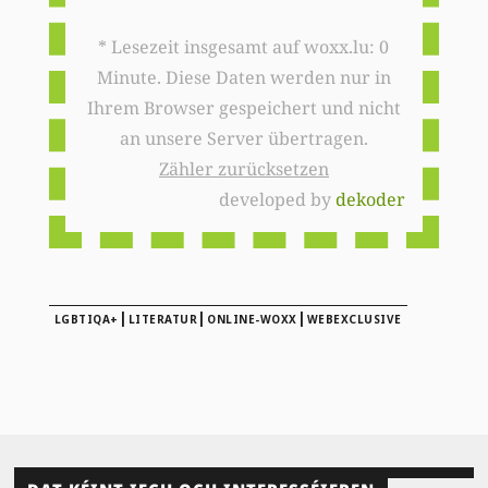
* Lesezeit insgesamt auf woxx.lu: 0
Minute. Diese Daten werden nur in
Ihrem Browser gespeichert und nicht
an unsere Server übertragen.
Zähler zurücksetzen
developed by
dekoder
|
|
|
LGBTIQA+
LITERATUR
ONLINE-WOXX
WEBEXCLUSIVE