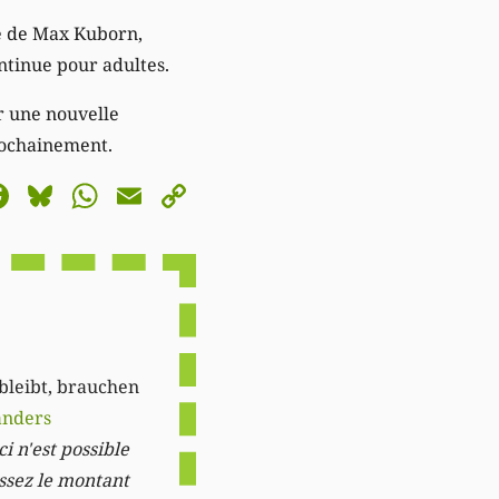
e de Max Kuborn,
ntinue pour adultes.
r une nouvelle
ochainement.
astodon
Facebook
Bluesky
WhatsApp
Email
Copy
Link
 bleibt, brauchen
anders
i n'est possible
issez le montant