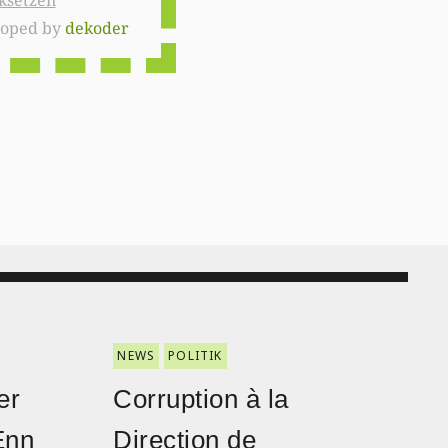
ksetzen
loped by
dekoder
NEWS
POLITIK
er
Corruption à la
Enn
Direction de