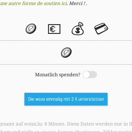
une autre forme de soutien ici
. Merci ! .
🪙
💶
💰
💳
🪙
Monatlich spenden?
Switch
Die woxx einmalig mit 2 € unterstützen
0 Minute. Diese Daten werden nur in Ihrem Browser