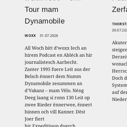
Tour mam
Zerf
Dynamobile
THORST
30.07.20
WOXX
31.07.2026
Akuter
All Woch bitt d’woxx Iech an
steige
hirem Podcast en Abléck an hir
Derzei
journalistesch Aarbecht.
wonach
Zanter 1995 fuere Leit aus der
Herrsc
Belsch ënnert dem Numm
Doch d
Dynamobile zesummen an
System
d'Vakanz – mam Vëlo. Néng
auf de
Deeg laang si ronn 130 Leit op
Nieder
zwee Rieder ënnerwee, ënnert
hinnen och vill Kanner. Dëst
Joer fiert
hir Expeditioun duerch