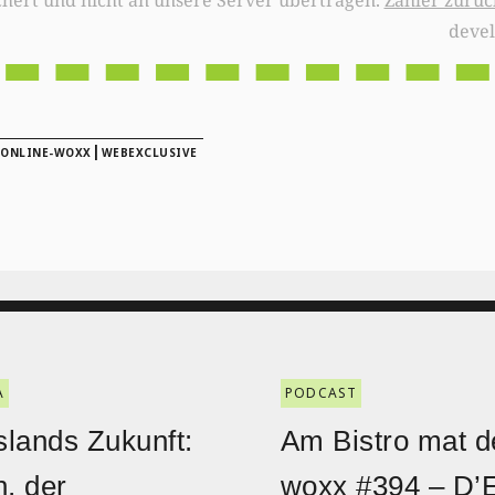
chert und nicht an unsere Server übertragen.
Zähler zurüc
deve
|
ONLINE-WOXX
WEBEXCLUSIVE
A
PODCAST
lands Zukunft:
Am Bistro mat d
n, der
woxx #394 – D’