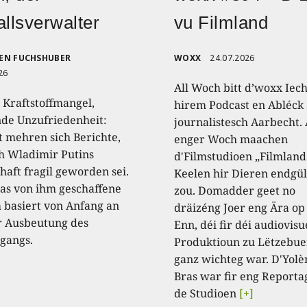
allsverwalter
vu Filmland
EN FUCHSHUBER
WOXX
24.07.2026
26
All Woch bitt d’woxx Iec
 Kraftstoffmangel,
hirem Podcast en Abléck 
nde Unzufriedenheit:
journalistesch Aarbecht.
t mehren sich Berichte,
enger Woch maachen
 Wladimir Putins
d'Filmstudioen „Filmland
haft fragil geworden sei.
Keelen hir Dieren endgül
as von ihm geschaffene
zou. Domadder geet no
 basiert von Anfang an
dräizéng Joer eng Ära op
r Ausbeutung des
Enn, déi fir déi audiovisu
gangs.
Produktioun zu Lëtzebue
ganz wichteg war. D'Yolè
Bras war fir eng Reporta
de Studioen
[+]