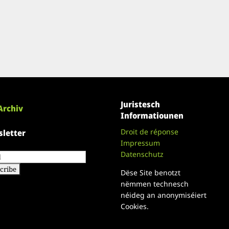
Juristesch
Archiv
Informatiounen
Droit de réponse
letter
Impressum
Datenschutz
Dëse Site benotzt
nëmmen technesch
néideg an anonymiséiert
Cookies.