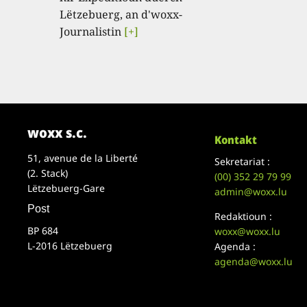
Lëtzebuerg, an d'woxx-
Journalistin
[+]
woxx s.c.
Kontakt
51, avenue de la Liberté
Sekretariat :
(2. Stack)
(00)
352 29 79 99
Lëtzebuerg-Gare
admin@woxx.lu
Post
Redaktioun :
BP 684
woxx@woxx.lu
L-2016 Lëtzebuerg
Agenda :
agenda@woxx.lu