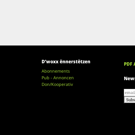
D’woxx ënnerstëtzen
PDF 
Abonnements
Pub - Annoncen
News
Don/Kooperativ