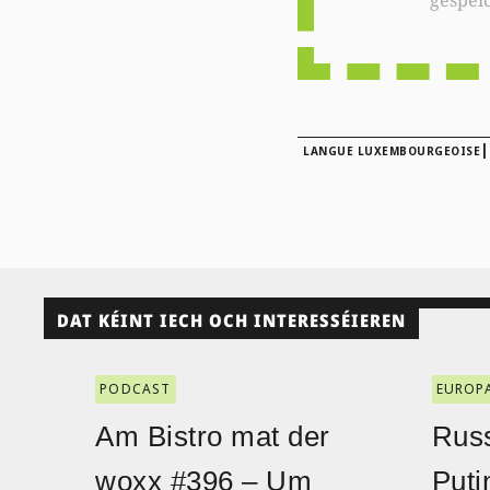
gespei
|
LANGUE LUXEMBOURGEOISE
DAT KÉINT IECH OCH INTERESSÉIEREN
PODCAST
EUROP
Am Bistro mat der
Russ
woxx #396 – Um
Puti