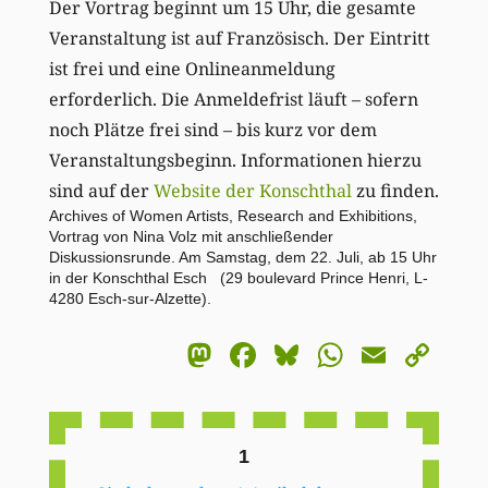
Der Vortrag beginnt um 15 Uhr, die gesamte
Veranstaltung ist auf Französisch. Der Eintritt
ist frei und eine Onlineanmeldung
erforderlich. Die Anmeldefrist läuft – sofern
noch Plätze frei sind – bis kurz vor dem
Veranstaltungsbeginn. Informationen hierzu
sind auf der
Website der Konschthal
zu finden.
Archives of Women Artists, Research and Exhibitions,
Vortrag von Nina Volz mit anschließender
Diskussionsrunde. Am Samstag, dem 22. Juli, ab 15 Uhr
in der Konschthal Esch (29 boulevard Prince Henri, L-
4280 Esch-sur-Alzette).
Mastodon
Facebook
Bluesky
WhatsA
Email
Co
Li
1