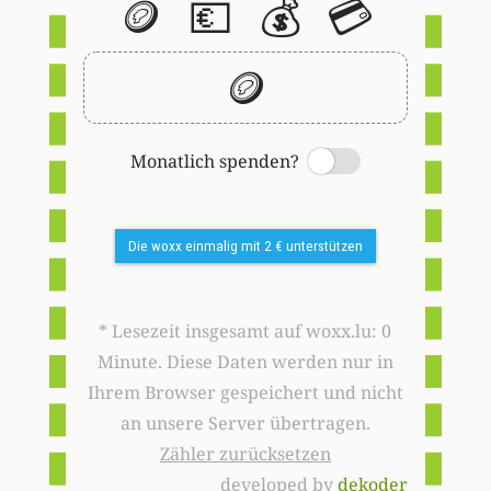
🪙
💶
💰
💳
🪙
Monatlich spenden?
Switch
Die woxx einmalig mit 2 € unterstützen
* Lesezeit insgesamt auf woxx.lu: 0
Minute. Diese Daten werden nur in
Ihrem Browser gespeichert und nicht
an unsere Server übertragen.
Zähler zurücksetzen
developed by
dekoder