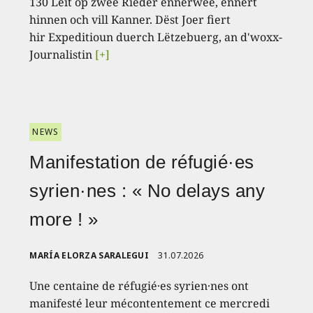
130 Leit op zwee Rieder ënnerwee, ënnert
hinnen och vill Kanner. Dëst Joer fiert
hir Expeditioun duerch Lëtzebuerg, an d'woxx-
Journalistin
[+]
NEWS
Manifestation de réfugié·es
syrien·nes : « No delays any
more ! »
MARÍA ELORZA SARALEGUI
31.07.2026
Une centaine de réfugié·es syrien·nes ont
manifesté leur mécontentement ce mercredi