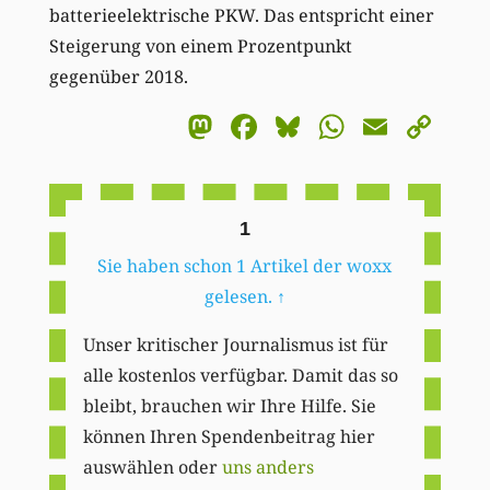
batterieelektrische PKW. Das entspricht einer
Steigerung von einem Prozentpunkt
gegenüber 2018.
Mastodon
Facebook
Bluesky
WhatsA
Email
Co
Li
1
Sie haben schon 1 Artikel der woxx
gelesen.
↑
Unser kritischer Journalismus ist für
alle kostenlos verfügbar. Damit das so
bleibt, brauchen wir Ihre Hilfe. Sie
können Ihren Spendenbeitrag hier
auswählen oder
uns anders