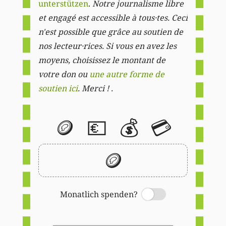
unterstützen
.
Notre journalisme libre
et engagé est accessible à tous·tes. Ceci
n'est possible que grâce au soutien de
nos lecteur·rices. Si vous en avez les
moyens, choisissez le montant de
votre don ou
une autre forme de
soutien ici
. Merci ! .
🪙
💶
💰
💳
🪙
Monatlich spenden?
Switch