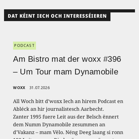
DAT KÉINT IECH OCH INTERESSÉIEREN
PODCAST
Am Bistro mat der woxx #396
– Um Tour mam Dynamobile
WOXX
31.07.2026
All Woch bitt d’woxx Iech an hirem Podcast en
Abléck an hir journalistesch Aarbecht.
Zanter 1995 fuere Leit aus der Belsch ënnert
dem Numm Dynamobile zesummen an
d'Vakanz – mam Vëlo. Néng Deeg laang si ronn