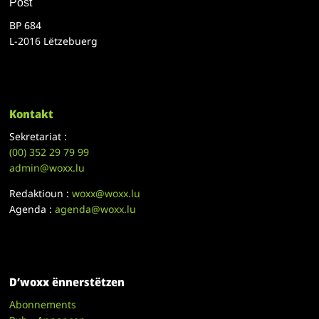
Post
BP 684
L-2016 Lëtzebuerg
Kontakt
Sekretariat :
(00)
352 29 79 99
admin@woxx.lu
Redaktioun :
woxx@woxx.lu
Agenda :
agenda@woxx.lu
D’woxx ënnerstëtzen
Abonnements