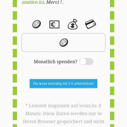
soutien ici
. Merci ! .
🪙
💶
💰
💳
🪙
Monatlich spenden?
Switch
Die woxx einmalig mit 2 € unterstützen
* Lesezeit insgesamt auf woxx.lu: 0
Minute. Diese Daten werden nur in
Ihrem Browser gespeichert und nicht