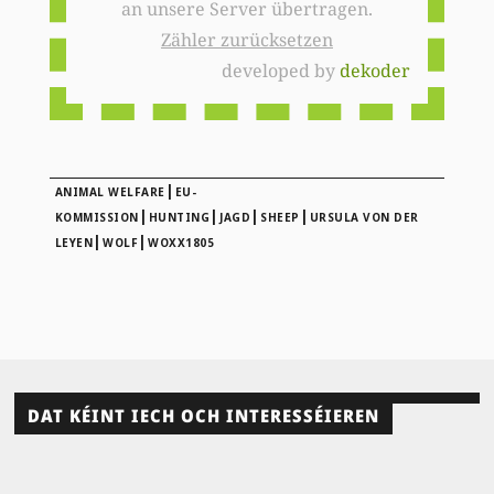
an unsere Server übertragen.
Zähler zurücksetzen
developed by
dekoder
|
ANIMAL WELFARE
EU-
|
|
|
|
KOMMISSION
HUNTING
JAGD
SHEEP
URSULA VON DER
|
|
LEYEN
WOLF
WOXX1805
DAT KÉINT IECH OCH INTERESSÉIEREN