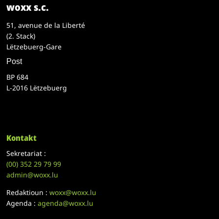
woxx s.c.
51, avenue de la Liberté
(2. Stack)
Lëtzebuerg-Gare
Post
BP 684
L-2016 Lëtzebuerg
Kontakt
Sekretariat :
(00)
352 29 79 99
admin@woxx.lu
Redaktioun :
woxx@woxx.lu
Agenda :
agenda@woxx.lu