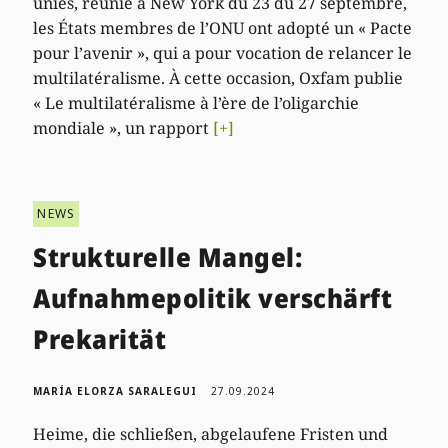
unies, réunie à New York du 23 du 27 septembre,
les États membres de l’ONU ont adopté un « Pacte
pour l’avenir », qui a pour vocation de relancer le
multilatéralisme. À cette occasion, Oxfam publie
« Le multilatéralisme à l’ère de l’oligarchie
mondiale », un rapport
[+]
NEWS
Strukturelle Mangel:
Aufnahmepolitik verschärft
Prekarität
MARÍA ELORZA SARALEGUI
27.09.2024
Heime, die schließen, abgelaufene Fristen und