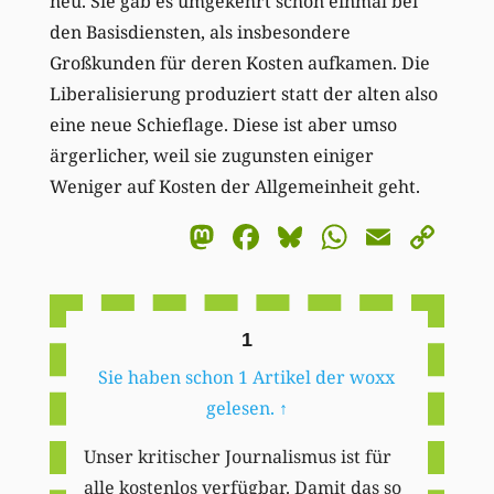
neu. Sie gab es umgekehrt schon einmal bei
den Basisdiensten, als insbesondere
Großkunden für deren Kosten aufkamen. Die
Liberalisierung produziert statt der alten also
eine neue Schieflage. Diese ist aber umso
ärgerlicher, weil sie zugunsten einiger
Weniger auf Kosten der Allgemeinheit geht.
Mastodon
Facebook
Bluesky
WhatsA
Email
Co
Li
1
Sie haben schon 1 Artikel der woxx
gelesen.
↑
Unser kritischer Journalismus ist für
alle kostenlos verfügbar. Damit das so