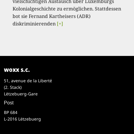
vielschichtigen Austausch über Luxemburgs
Kolonialgeschichte zu ermöglichen. Stattdessen
bot sie Fernand Kartheisers (ADR)
diskriminierenden
[+]
woxx s.c.
51, avenue de la Liberté
(2. Stack)
Lëtzebuerg-Gare
Post
BP 684
L-2016 Lëtzebuerg