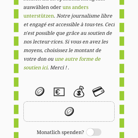
auswählen oder
uns anders
unterstützen
.
Notre journalisme libre
et engagé est accessible à tous·tes. Ceci
n'est possible que grâce au soutien de
nos lecteur·rices. Si vous en avez les
moyens, choisissez le montant de
votre don ou
une autre forme de
soutien ici
. Merci ! .
🪙
💶
💰
💳
🪙
Monatlich spenden?
Switch