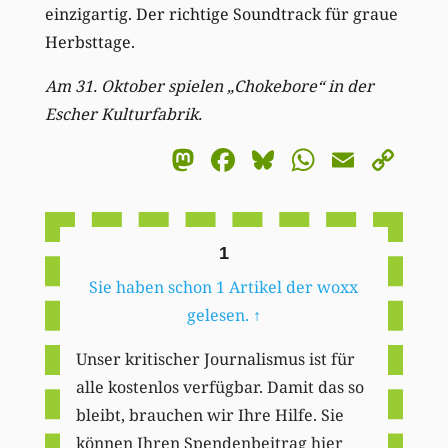
einzigartig. Der richtige Soundtrack für graue
Herbsttage.
Am 31. Oktober spielen „Chokebore“ in der
Escher Kulturfabrik.
Mastodon
Facebook
Bluesky
WhatsA
Email
Co
Li
1
Sie haben schon 1 Artikel der woxx
gelesen.
↑
Unser kritischer Journalismus ist für
alle kostenlos verfügbar. Damit das so
bleibt, brauchen wir Ihre Hilfe. Sie
können Ihren Spendenbeitrag hier