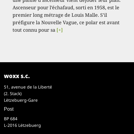
une panne d’ascenseur vient déjouer leur plan.
Ascenseur pour l’échafaud, sorti en 1958, est le
premier long métrage de Louis Malle. S’il
préfigure la Nouvelle Vague, ce polar est avant
tout connu pour sa
[+]
woxx s.c.
51, avenue de la Liberté
(2. Stack)
Lëtzebuerg-Gare
Post
BP 684
L-2016 Lëtzebuerg