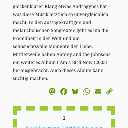
glockenklarer Klang etwas Androgynes hat –
was diese Musik letztlich so unvergleichlich
macht. In den aussagekräftigen und
melancholischen Songtexten geht es um die
Fremdheit in der Welt und um
sehnsuchtsvolle Momente der Liebe.
Mittlerweile haben Antony and the Johnsons
ein weiteres Album I Am a Bird Now (2005)
herausgebracht. Auch dieses Album kann
süchtig machen.
Mastodon
Facebook
Bluesky
WhatsA
Email
Co
Li
1
Sie haben schon 1 Artikel der woxx