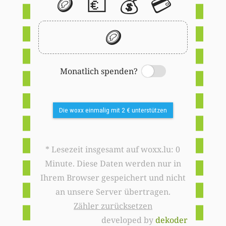
🪙
💶
💰
💳
🪙
Monatlich spenden?
Switch
Die woxx einmalig mit 2 € unterstützen
* Lesezeit insgesamt auf woxx.lu: 0
Minute. Diese Daten werden nur in
Ihrem Browser gespeichert und nicht
an unsere Server übertragen.
Zähler zurücksetzen
developed by
dekoder