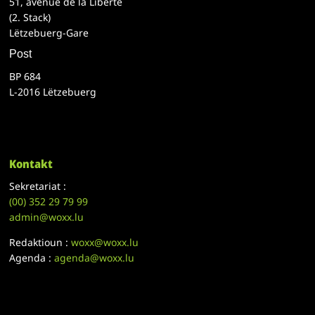
51, avenue de la Liberté
(2. Stack)
Lëtzebuerg-Gare
Post
BP 684
L-2016 Lëtzebuerg
Kontakt
Sekretariat :
(00)
352 29 79 99
admin@woxx.lu
Redaktioun :
woxx@woxx.lu
Agenda :
agenda@woxx.lu