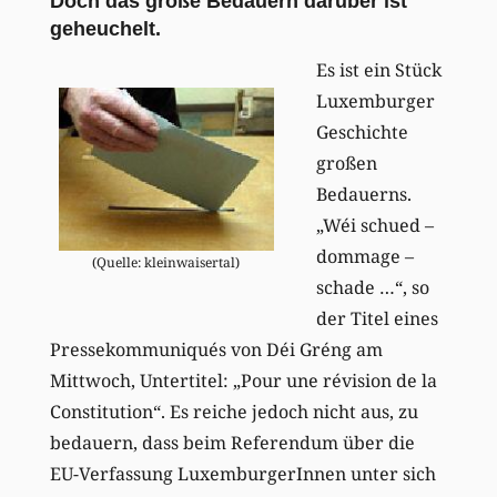
Doch das große Bedauern darüber ist
geheuchelt.
Es ist ein Stück
Luxemburger
Geschichte
großen
Bedauerns.
„Wéi schued –
dommage –
(Quelle: kleinwaisertal)
schade …“, so
der Titel eines
Pressekommuniqués von Déi Gréng am
Mittwoch, Untertitel: „Pour une révision de la
Constitution“. Es reiche jedoch nicht aus, zu
bedauern, dass beim Referendum über die
EU-Verfassung LuxemburgerInnen unter sich