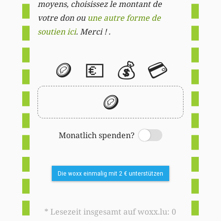
moyens, choisissez le montant de
votre don ou
une autre forme de
soutien ici
. Merci ! .
🪙
💶
💰
💳
🪙
Monatlich spenden?
Switch
Die woxx einmalig mit 2 € unterstützen
* Lesezeit insgesamt auf woxx.lu: 0