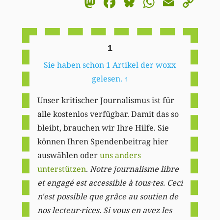
Mastodon
Facebook
Bluesky
WhatsA
Email
Co
Li
1
Sie haben schon 1 Artikel der woxx
gelesen.
↑
Unser kritischer Journalismus ist für
alle kostenlos verfügbar. Damit das so
bleibt, brauchen wir Ihre Hilfe. Sie
können Ihren Spendenbeitrag hier
auswählen oder
uns anders
unterstützen
.
Notre journalisme libre
et engagé est accessible à tous·tes. Ceci
n'est possible que grâce au soutien de
nos lecteur·rices. Si vous en avez les