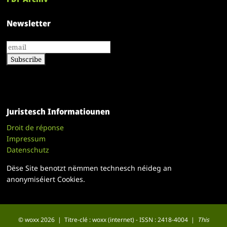
Newsletter
Juristesch Informatiounen
Droit de réponse
Impressum
Datenschutz
Dëse Site benotzt nëmmen technesch néideg an
anonymiséiert Cookies.
© woxx 2026 | Titre-clé : woxx (internet) - ISSN : 2418-4004 |
This