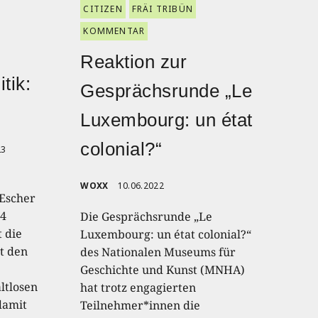
CITIZEN
FRÄI TRIBÜN
KOMMENTAR
Reaktion zur
tik:
Gesprächsrunde „Le
Luxembourg: un état
colonial?“
23
WOXX
10.06.2022
Escher
 4
Die Gesprächsrunde „Le
 die
Luxembourg: un état colonial?“
rt den
des Nationalen Museums für
Geschichte und Kunst (MNHA)
ltlosen
hat trotz engagierten
damit
Teilnehmer*innen die