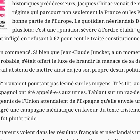
historiques prédécesseurs, Jacques Chirac venait de 
régime qui parcourt non seulement la France ou les 
bonne partie de l’Europe. Le quotidien néerlandais 
plus loin: c’est une „punition sévère à l’ordre établi“ 
t infligé en refusant à 62 pour cent le traité constitutionne
ien commencé. Si bien que Jean-Claude Juncker, a un momen
robable, s’était offert le luxe de brandir la menace de sa 
erait abstenu de mettre ainsi en jeu son propre destin politi
i“ n’avaient pourtant pas lésiné sur les moyens. Très tôt, au
espagnol ont été appelé-e-s aux urnes. Tablant sur un raz-d
igeants de l’Union attendaient de l’Espagne qu’elle envoie un
lgré une campagne médiatique en faveur du texte tristem
fut plutôt tiède.
teurs voient dans les résultats français et néerlandais un 