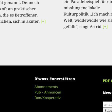
ein Paradebeispiel für ei
tät genannt. Dennoch
misslungene lokale
s oft an praktischen
Kulturpolitik. „Ich mach 
, die es Betroffenen
Welt, widdewidde wie si
ichen, sich in akuten
[+]
gefällt“, singt Astrid
[+]
D’woxx ënnerstëtzen
PDF 
Abonnements
Pub - Annoncen
News
Don/Kooperativ