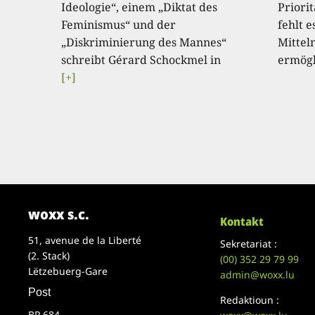
Ideologie“, einem „Diktat des
Priori
Feminismus“ und der
fehlt e
„Diskriminierung des Mannes“
Mitteln
schreibt Gérard Schockmel in
ermögl
[+]
woxx s.c.
Kontakt
51, avenue de la Liberté
Sekretariat :
(2. Stack)
(00)
352 29 79 99
Lëtzebuerg-Gare
admin@woxx.lu
Post
Redaktioun :
BP 684