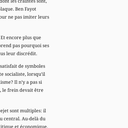
dont les craintes sont,
plaque. Ben Fayot
ur ne pas imiter leurs
. Et encore plus que
mprend pas pourquoi ses
us leur discrédit.
 satisfait de symboles
 socialiste, lorsqu’il
sme? Il n’y a pas si
le frein devait être
jet sont multiples: il
au central. Au-delà du
olitique et économique.