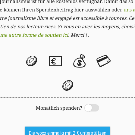
Journalismus ist für alle kostenlos verfügbar. Damit das so
Sie können Ihren Spendenbeitrag hier auswählen oder
uns 
re journalisme libre et engagé est accessible à tous·tes. Cec
ien de nos lecteur·rices. Si vous en avez les moyens, chois
une autre forme de soutien ici
. Merci ! .
🪙
💶
💰
💳
🪙
Monatlich spenden?
Switch
Die woxx einmalig mit 2 € unterstützen