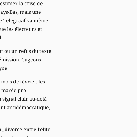
résumer la crise de
Pays-Bas, mais une
De Telegraaf va même
que les électeurs et
l.
t ou un refus du texte
démission. Gageons
que.
 mois de février, les
e-marée pro-
 signal clair au-delà
ent antidémocratique,
„divorce entre l’élite