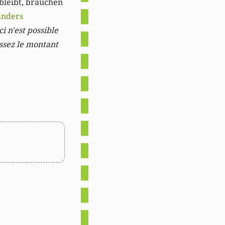
 bleibt, brauchen
anders
i n'est possible
issez le montant