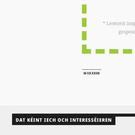
* Lesezeit insgesamt auf woxx.lu: 
gespei
WOXX800
DAT KÉINT IECH OCH INTERESSÉIEREN