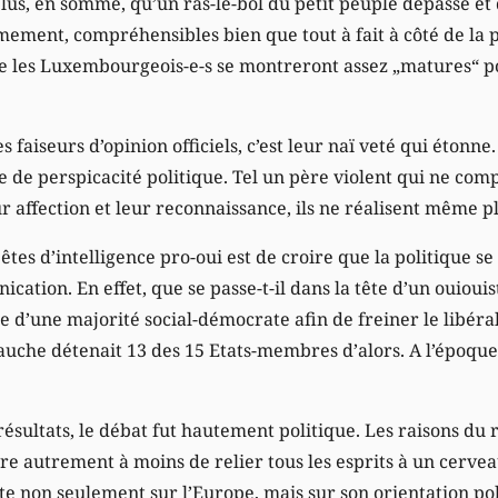
plus, en somme, qu’un ras-le-bol du petit peuple dépassé et 
ement, compréhensibles bien que tout à fait à côté de la 
e les Luxembourgeois-e-s se montreront assez „matures“ po
 faiseurs d’opinion officiels, c’est leur naï veté qui étonne
te de perspicacité politique. Tel un père violent qui ne co
ur affection et leur reconnaissance, ils ne réalisent même pl
tes d’intelligence pro-oui est de croire que la politique se
tion. En effet, que se passe-t-il dans la tête d’un ouiouiste
e d’une majorité social-démocrate afin de freiner le libérali
uche détenait 13 des 15 Etats-membres d’alors. A l’époque, 
ltats, le débat fut hautement politique. Les raisons du re
tre autrement à moins de relier tous les esprits à un cerve
rte non seulement sur l’Europe, mais sur son orientation p