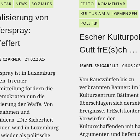
NTAR
NEWS
SOZIALES
EDITO
KOMMENTAR
KULTUR AM ALLGEMENGEN
lisierung von
POLITIK
ferspray:
Escher Kulturpoli
effert
Gutt frE(s)ch …
E CZARNIK
21.02.2025
ISABEL SPIGARELLI
06.06.20
rspray ist in Luxemburg
Von Rauswürfen bis zu
en. In einer
verbrannten Banner: Im 
mitteilung fordern die
Kulturzentrum Bâtiment
emokraten nun die
überschlagen sich derzeit
sierung der Waffe. Von
Ereignisse. FrEsch konte
nnahmen und
Vorwürfen der
ildern. „Die Sicherheit
Kulturschaffenden mit ha
auen wird in Luxemburg
Argumenten und liefert 
wieder als politische