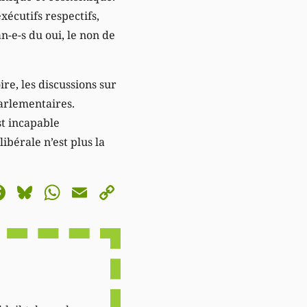
xécutifs respectifs,
n-e-s du oui, le non de
re, les discussions sur
parlementaires.
st incapable
ibérale n’est plus la
astodon
Facebook
Bluesky
WhatsApp
Email
Copy
Link