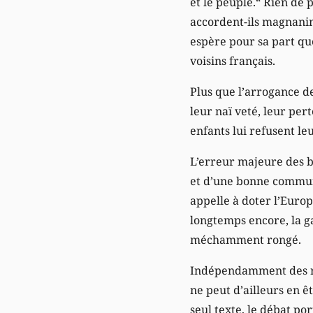
et le peuple.“ Rien de 
accordent-ils magnanim
espère pour sa part qu
voisins français.
Plus que l’arrogance des
leur naï veté, leur per
enfants lui refusent le
L’erreur majeure des bê
et d’une bonne communica
appelle à doter l’Europ
longtemps encore, la ga
méchamment rongé.
Indépendamment des résu
ne peut d’ailleurs en ê
seul texte, le débat po