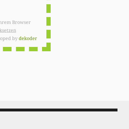
ksetzen
loped by
dekoder