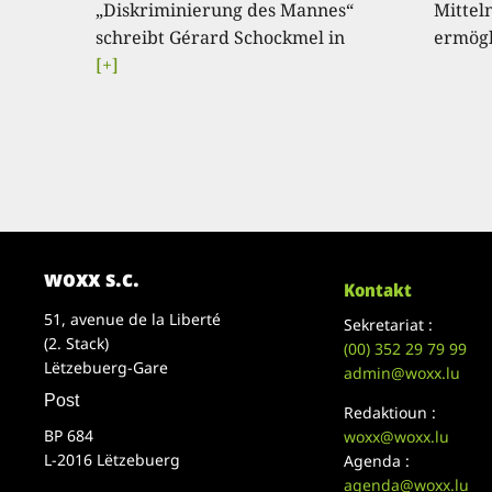
„Diskriminierung des Mannes“
Mitteln
schreibt Gérard Schockmel in
ermögl
[+]
woxx s.c.
Kontakt
51, avenue de la Liberté
Sekretariat :
(2. Stack)
(00)
352 29 79 99
Lëtzebuerg-Gare
admin@woxx.lu
Post
Redaktioun :
BP 684
woxx@woxx.lu
L-2016 Lëtzebuerg
Agenda :
agenda@woxx.lu