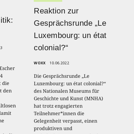
Reaktion zur
tik:
Gesprächsrunde „Le
Luxembourg: un état
colonial?“
23
WOXX
10.06.2022
Escher
 4
Die Gesprächsrunde „Le
 die
Luxembourg: un état colonial?“
rt den
des Nationalen Museums für
Geschichte und Kunst (MNHA)
ltlosen
hat trotz engagierten
damit
Teilnehmer*innen die
ne
Gelegenheit verpasst, einen
produktiven und