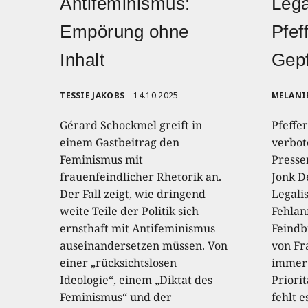
Antifeminismus:
Lega
Empörung ohne
Pfef
Inhalt
Gepf
TESSIE JAKOBS
14.10.2025
MELANI
Gérard Schockmel greift in
Pfeffe
einem Gastbeitrag den
verbot
Feminismus mit
Presse
frauenfeindlicher Rhetorik an.
Jonk D
Der Fall zeigt, wie dringend
Legali
weite Teile der Politik sich
Fehla
ernsthaft mit Antifeminismus
Feindb
auseinandersetzen müssen. Von
von Fr
einer „rücksichtslosen
immer 
Ideologie“, einem „Diktat des
Priori
Feminismus“ und der
fehlt e