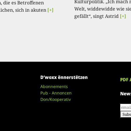
Kulturpolitik. „Ich mach 
, die es Betroffenen
Welt, widdewidde wie si
ichen, sich in akuten
[+]
gefällt“, singt Astrid
[+]
D’woxx ënnerstëtzen
PDF 
Abonnements
Pub - Annoncen
News
Don/Kooperativ