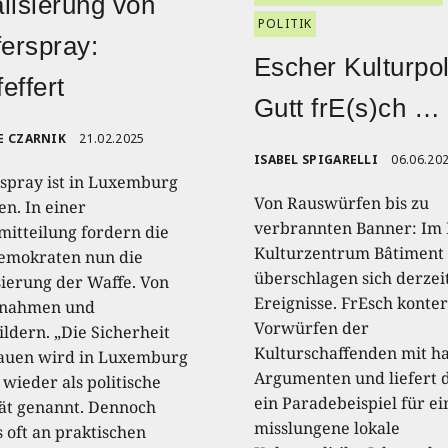
lisierung von
POLITIK
ferspray:
Escher Kulturpoli
effert
Gutt frE(s)ch …
E CZARNIK
21.02.2025
ISABEL SPIGARELLI
06.06.20
rspray ist in Luxemburg
Von Rauswürfen bis zu
en. In einer
verbrannten Banner: Im 
mitteilung fordern die
Kulturzentrum Bâtiment
emokraten nun die
überschlagen sich derzeit
sierung der Waffe. Von
Ereignisse. FrEsch konte
nnahmen und
Vorwürfen der
ildern. „Die Sicherheit
Kulturschaffenden mit ha
auen wird in Luxemburg
Argumenten und liefert 
wieder als politische
ein Paradebeispiel für ei
tät genannt. Dennoch
misslungene lokale
s oft an praktischen