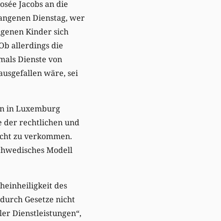
osée Jacobs an die
angenen Dienstag, wer
igenen Kinder sich
Ob allerdings die
mals Dienste von
usgefallen wäre, sei
ion in Luxemburg
se der rechtlichen und
lacht zu verkommen.
„schwedisches Modell
heinheiligkeit des
 durch Gesetze nicht
ler Dienstleistungen“,