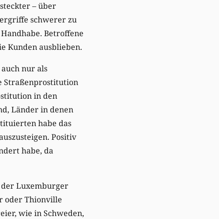
rsteckter – über
ergriffe schwerer zu
e Handhabe. Betroffene
ie Kunden ausblieben.
 auch nur als
e Straßenprostitution
titution in den
nd, Länder in denen
tituierten habe das
auszusteigen. Positiv
ändert habe, da
an der Luxemburger
 oder Thionville
reier, wie in Schweden,