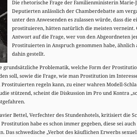
Die rhetorische Frage der Familienministerin Marie-J
Deputierten anlässlich der Chamberdebatte am verg
unter den Anwesenden es zulassen würde, dass die e
prostituieren, hätten natürlich die meisten verneint. 
Antwort auf die Frage, wer von den Abgeordneten je
Prostituierten in Anspruch genommen habe, ähnlich a
dahin gestellt.
ie grundsätzliche Problematik, welche Form der Prostitut
den soll, sowie die Frage, wie man Prostitution im Interes
n Prostituierten regeln kann, zu einer wahren Modell-Sch
Studie stützend, scheint die Diskussion im Pro und Kontra 
stgefahren.
ier Bettel, Verfechter des Stundenhotels, kritisiert die Sc
Prostitution habe es schon immer gegeben, diese sei auch
en. Das schwedische „Verbot des käuflichen Erwerbs sexuel