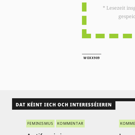
* Lesezeit insgesamt auf woxx.lu: 
gespei
WOXX909
DAT KÉINT IECH OCH INTERESSÉIEREN
FEMINISMUS
KOMMENTAR
KOMME