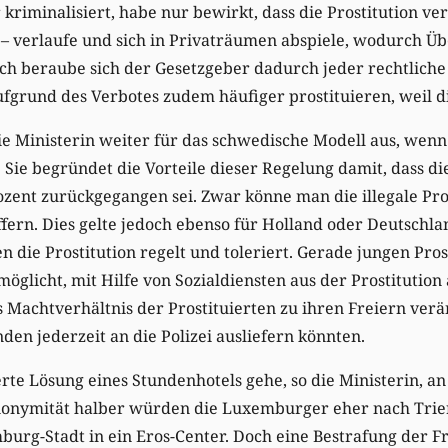
r kriminalisiert, habe nur bewirkt, dass die Prostitution ve
– verlaufe und sich in Privaträumen abspiele, wodurch Üb
uch beraube sich der Gesetzgeber dadurch jeder rechtlich
fgrund des Verbotes zudem häufiger prostituieren, weil d
ie Ministerin weiter für das schwedische Modell aus, wenn
ie begründet die Vorteile dieser Regelung damit, dass di
ent zurückgegangen sei. Zwar könne man die illegale Pros
ern. Dies gelte jedoch ebenso für Holland oder Deutschla
n die Prostitution regelt und toleriert. Gerade jungen Pros
glicht, mit Hilfe von Sozialdiensten aus der Prostitution 
as Machtverhältnis der Prostituierten zu ihren Freiern ver
den jederzeit an die Polizei ausliefern könnten.
ierte Lösung eines Stundenhotels gehe, so die Ministerin, 
Anonymität halber würden die Luxemburger eher nach Trier
burg-Stadt in ein Eros-Center. Doch eine Bestrafung der F