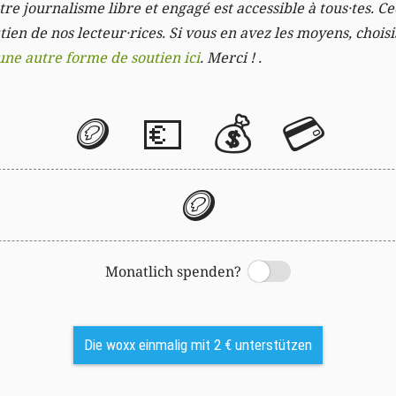
re journalisme libre et engagé est accessible à tous·tes. Cec
ien de nos lecteur·rices. Si vous en avez les moyens, chois
une autre forme de soutien ici
. Merci ! .
🪙
💶
💰
💳
🪙
Monatlich spenden?
Switch
Die woxx einmalig mit 2 € unterstützen