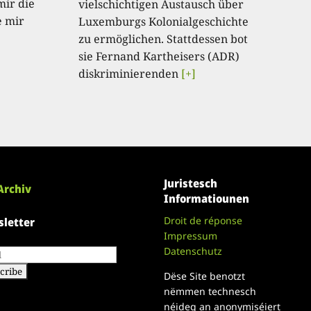
mir die
vielschichtigen Austausch über
e mir
Luxemburgs Kolonialgeschichte
zu ermöglichen. Stattdessen bot
sie Fernand Kartheisers (ADR)
diskriminierenden
[+]
Juristesch
Archiv
Informatiounen
Droit de réponse
letter
Impressum
Datenschutz
Dëse Site benotzt
nëmmen technesch
néideg an anonymiséiert