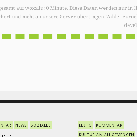
0 Minute. Diese Daten werden nur in Ihrem Browser
chert und nicht an unsere Server übertragen.
Zähler zurüc
deve
NTAR
NEWS
SOZIALES
EDITO
KOMMENTAR
KULTUR AM ALLGEMENGEN