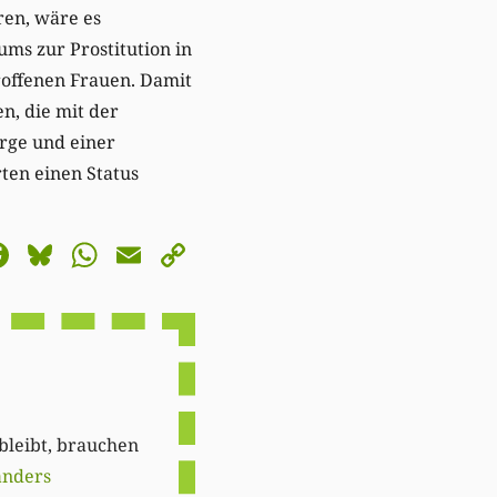
ren, wäre es
ums zur Prostitution in
roffenen Frauen. Damit
n, die mit der
orge und einer
ten einen Status
astodon
Facebook
Bluesky
WhatsApp
Email
Copy
Link
 bleibt, brauchen
anders