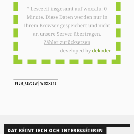
* Lesezeit insgesamt auf woxx.lu: 0
Minute. Diese Daten werden nur in
Ihrem Browser gespeichert und nicht
an unsere Server übertragen.
Zähler zurücksetzen
developed by
dekoder
|
FILM_REVIEW
WOXX919
DAT KÉINT IECH OCH INTERESSÉIEREN