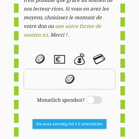
nos lecteur·rices. Si vous en avez les
moyens, choisissez le montant de
votre don ou
une autre forme de
soutien ici
. Merci ! .
🪙
💶
💰
💳
🪙
Monatlich spenden?
Switch
Die woxx einmalig mit 2 € unterstützen