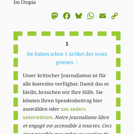
Im Utopia
Mastodon
Facebook
Bluesky
WhatsA
Email
Co
Li
1
Sie haben schon 1 Artikel der woxx
gelesen.
↑
Unser kritischer Journalismus ist für
alle kostenlos verfügbar. Damit das so
bleibt, brauchen wir Ihre Hilfe. Sie
können Ihren Spendenbeitrag hier
auswählen oder
uns anders
unterstützen
.
Notre journalisme libre
et engagé est accessible à tous·tes. Ceci
n'est possible que grâce au soutien de