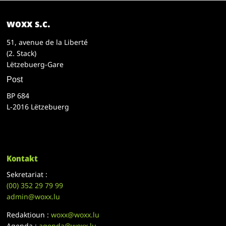
woxx s.c.
51, avenue de la Liberté
(2. Stack)
Lëtzebuerg-Gare
Post
BP 684
L-2016 Lëtzebuerg
Kontakt
Sekretariat :
(00)
352 29 79 99
admin@woxx.lu
Redaktioun :
woxx@woxx.lu
Agenda :
agenda@woxx.lu