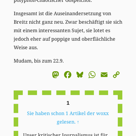
Insgesamt ist die Auseinandersetzung von
Breitz nicht ganz neu. Zwar beschäftigt sie sich
mit einem interessanten Sujet, sie lotet es
jedoch eher auf poppige und oberflächliche
Weise aus.
Mudam, bis zum 22.9.
Mastodon
Facebook
Bluesky
WhatsA
Email
Co
Li
1
Sie haben schon 1 Artikel der woxx
gelesen.
↑
Unser kritischer Journalismus ist für