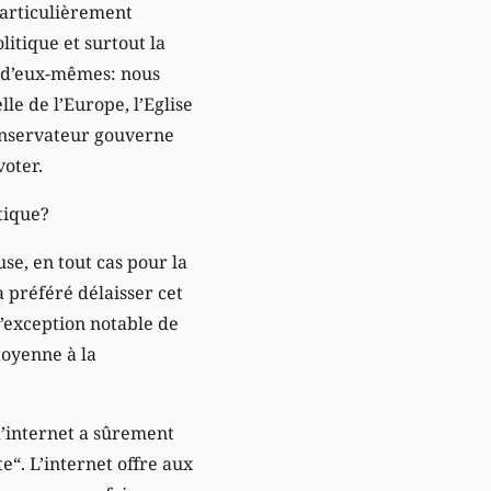
particulièrement
itique et surtout la
nt d’eux-mêmes: nous
e de l’Europe, l’Eglise
conservateur gouverne
voter.
itique?
se, en tout cas pour la
 préféré délaisser cet
l’exception notable de
toyenne à la
d’internet a sûrement
“. L’internet offre aux