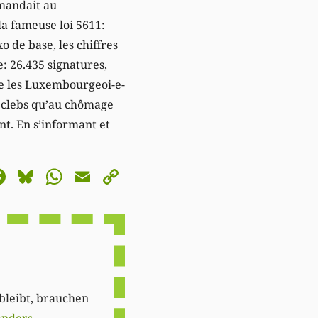
emandait au
la fameuse loi 5611:
o de base, les chiffres
: 26.435 signatures,
que les Luxembourgeoi-e-
rs clebs qu’au chômage
nt. En s’informant et
astodon
Facebook
Bluesky
WhatsApp
Email
Copy
Link
 bleibt, brauchen