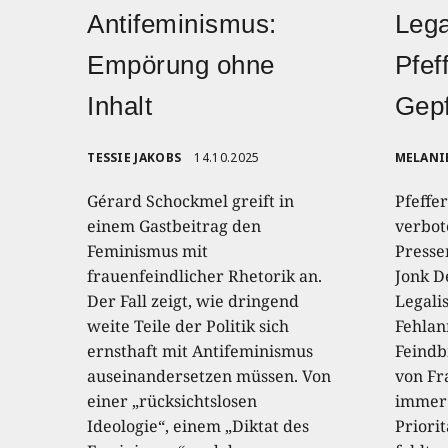
Antifeminismus:
Lega
Empörung ohne
Pfef
Inhalt
Gepf
TESSIE JAKOBS
14.10.2025
MELANI
Gérard Schockmel greift in
Pfeffe
einem Gastbeitrag den
verbot
Feminismus mit
Presse
frauenfeindlicher Rhetorik an.
Jonk D
Der Fall zeigt, wie dringend
Legali
weite Teile der Politik sich
Fehla
ernsthaft mit Antifeminismus
Feindb
auseinandersetzen müssen. Von
von Fr
einer „rücksichtslosen
immer 
Ideologie“, einem „Diktat des
Priori