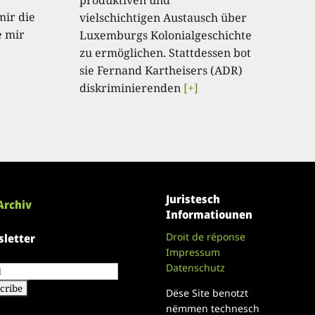
mir die
vielschichtigen Austausch über
e mir
Luxemburgs Kolonialgeschichte
zu ermöglichen. Stattdessen bot
sie Fernand Kartheisers (ADR)
diskriminierenden
[+]
Juristesch
Archiv
Informatiounen
Droit de réponse
letter
Impressum
Datenschutz
Dëse Site benotzt
nëmmen technesch