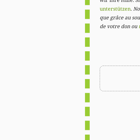
wir Ihre Hilfe. 
unterstützen
.
Not
que grâce au sout
de votre don ou