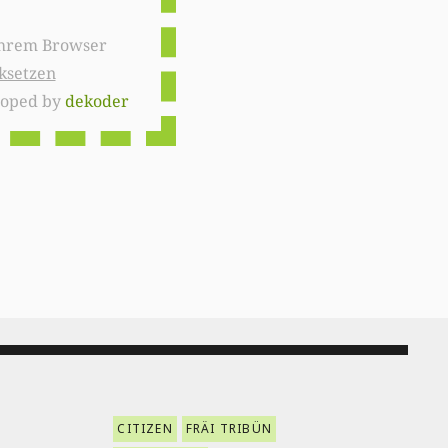
ksetzen
loped by
dekoder
CITIZEN
FRÄI TRIBÜN