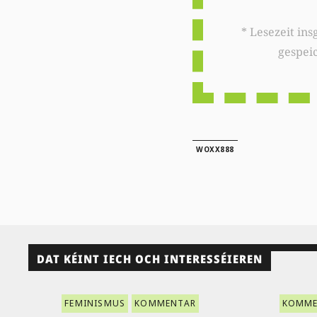
* Lesezeit insgesamt auf woxx.lu: 
gespei
WOXX888
DAT KÉINT IECH OCH INTERESSÉIEREN
FEMINISMUS
KOMMENTAR
KOMME