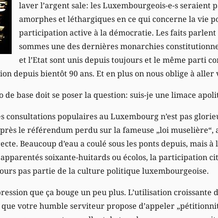
laver l’argent sale: les Luxembourgeois-e-s seraient 
amorphes et léthargiques en ce qui concerne la vie pol
participation active à la démocratie. Les faits parle
sommes une des dernières monarchies constitutionnell
et l’Etat sont unis depuis toujours et le même parti 
on depuis bientôt 90 ans. Et en plus on nous oblige à aller 
xo de base doit se poser la question: suis-je une limace apol
es consultations populaires au Luxembourg n’est pas glorieu
après le référendum perdu sur la fameuse „loi muselière“, a
ecte. Beaucoup d’eau a coulé sous les ponts depuis, mais à 
parentés soixante-huitards ou écolos, la participation ci
jours pas partie de la culture politique luxembourgeoise.
ression que ça bouge un peu plus. L’utilisation croissante 
que votre humble serviteur propose d’appeler „pétitionnite