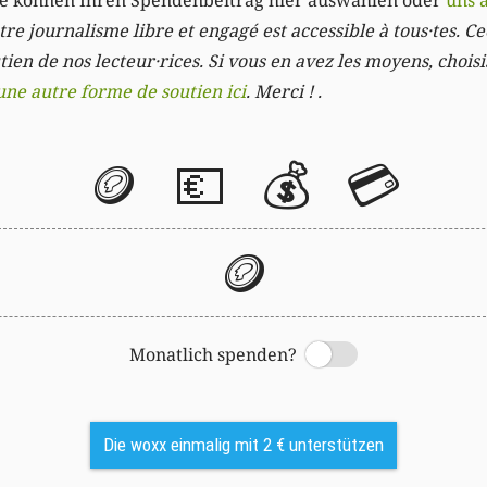
Sie können Ihren Spendenbeitrag hier auswählen oder
uns 
re journalisme libre et engagé est accessible à tous·tes. Cec
ien de nos lecteur·rices. Si vous en avez les moyens, chois
une autre forme de soutien ici
. Merci ! .
🪙
💶
💰
💳
🪙
Monatlich spenden?
Switch
Die woxx einmalig mit 2 € unterstützen