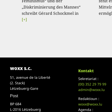
Feminismus“ und der
fehlt e
„Diskriminierung des Mannes“
Mitteln
schreibt Gérard Schockmel in
ermögl
[+]
woxx s.c.
Kontakt
51, avenue de la Liberté
Sekretariat :
(2. Stack)
(00)
352 29 79 99
Lëtzebuerg-Gare
admin@woxx.lu
Post
Redaktioun :
BP 684
woxx@woxx.lu
L-2016 Lëtzebuerg
Agenda :