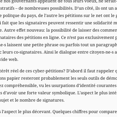
e nos gouvernants appellent de tous leurs voeux, ne serait
stratifs – de nombreuses possibilités. D’un côté, ils ont un 
ie politque du pays, de l’autre les pétitions sur le net ont l
ui fait que les signataires peuvent ressentir une solidarité
e. Autre effet nouveau: la possibilité de laisser des commen
ignataires des pétitions en ligne. Ce n’est pas exclusivement
e-s laissent une petite phrase ou parfois tout un paragrap
 leurs co-signataires. Ainsi le dialogue entre citoyen-ne-s 
wide web.
ntérêt réel de ces cyber-pétitions? D’abord il faut rappeler 
tions papier resteront probablement les seuls outils de dém
sez compréhensible, vu les usurpations d’identité courantes 
s d’avoir une forte valeur symbolique. L’aspect le plus inté
 sujet et le nombre de signatures.
 l’aspect le plus décevant. Quelques chiffres pour comparer