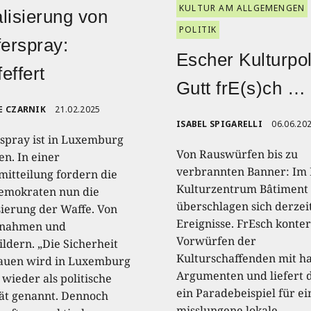
KULTUR AM ALLGEMENGEN
lisierung von
POLITIK
ferspray:
Escher Kulturpoli
effert
Gutt frE(s)ch …
E CZARNIK
21.02.2025
ISABEL SPIGARELLI
06.06.20
rspray ist in Luxemburg
Von Rauswürfen bis zu
en. In einer
verbrannten Banner: Im 
mitteilung fordern die
Kulturzentrum Bâtiment
emokraten nun die
überschlagen sich derzeit
sierung der Waffe. Von
Ereignisse. FrEsch konte
nnahmen und
Vorwürfen der
ildern. „Die Sicherheit
Kulturschaffenden mit ha
auen wird in Luxemburg
Argumenten und liefert 
wieder als politische
ein Paradebeispiel für ei
tät genannt. Dennoch
misslungene lokale