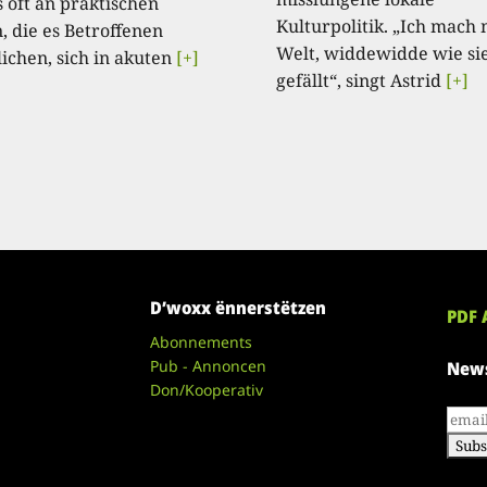
s oft an praktischen
Kulturpolitik. „Ich mach 
, die es Betroffenen
Welt, widdewidde wie si
ichen, sich in akuten
[+]
gefällt“, singt Astrid
[+]
D’woxx ënnerstëtzen
PDF 
Abonnements
Pub - Annoncen
News
Don/Kooperativ