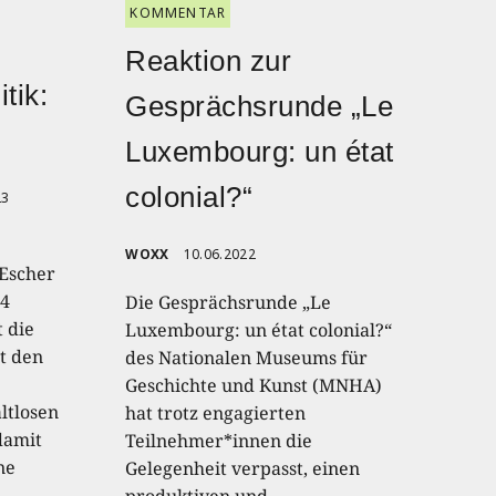
KOMMENTAR
Reaktion zur
tik:
Gesprächsrunde „Le
Luxembourg: un état
colonial?“
23
WOXX
10.06.2022
Escher
 4
Die Gesprächsrunde „Le
 die
Luxembourg: un état colonial?“
rt den
des Nationalen Museums für
Geschichte und Kunst (MNHA)
ltlosen
hat trotz engagierten
damit
Teilnehmer*innen die
ne
Gelegenheit verpasst, einen
produktiven und