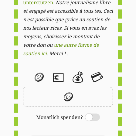
unterstützen
.
Notre journalisme libre
et engagé est accessible à tous·tes. Ceci
n'est possible que grâce au soutien de
nos lecteur·rices. Si vous en avez les
moyens, choisissez le montant de
votre don ou
une autre forme de
soutien ici
. Merci ! .
🪙
💶
💰
💳
🪙
Monatlich spenden?
Switch