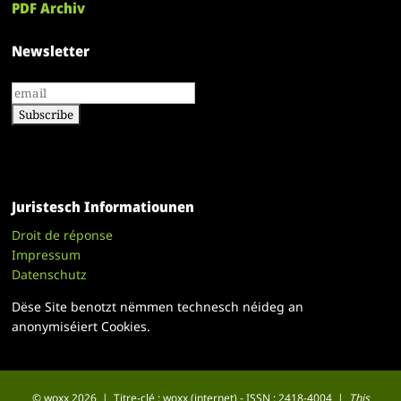
PDF Archiv
Newsletter
Juristesch Informatiounen
Droit de réponse
Impressum
Datenschutz
Dëse Site benotzt nëmmen technesch néideg an
anonymiséiert Cookies.
© woxx 2026 | Titre-clé : woxx (internet) - ISSN : 2418-4004 |
This