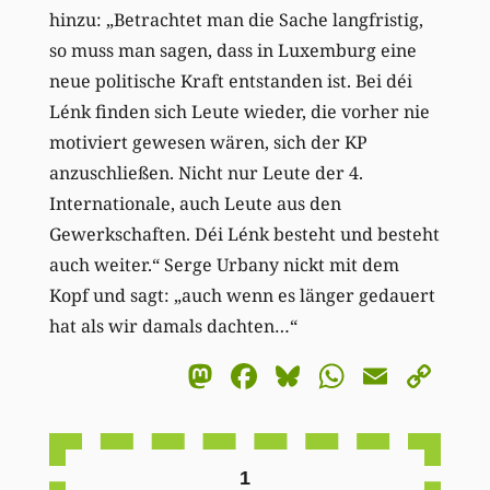
hinzu: „Betrachtet man die Sache langfristig,
so muss man sagen, dass in Luxemburg eine
neue politische Kraft entstanden ist. Bei déi
Lénk finden sich Leute wieder, die vorher nie
motiviert gewesen wären, sich der KP
anzuschließen. Nicht nur Leute der 4.
Internationale, auch Leute aus den
Gewerkschaften. Déi Lénk besteht und besteht
auch weiter.“ Serge Urbany nickt mit dem
Kopf und sagt: „auch wenn es länger gedauert
hat als wir damals dachten…“
Mastodon
Facebook
Bluesky
WhatsA
Email
Co
Li
1