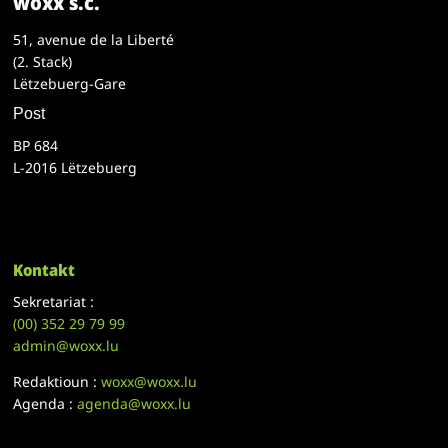
woxx s.c.
51, avenue de la Liberté
(2. Stack)
Lëtzebuerg-Gare
Post
BP 684
L-2016 Lëtzebuerg
Kontakt
Sekretariat :
(00)
352 29 79 99
admin@woxx.lu
Redaktioun :
woxx@woxx.lu
Agenda :
agenda@woxx.lu