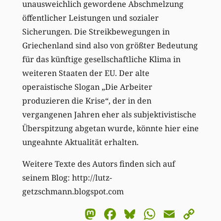
unausweichlich gewordene Abschmelzung
öffentlicher Leistungen und sozialer
Sicherungen. Die Streikbewegungen in
Griechenland sind also von größter Bedeutung
für das künftige gesellschaftliche Klima in
weiteren Staaten der EU. Der alte
operaistische Slogan „Die Arbeiter
produzieren die Krise“, der in den
vergangenen Jahren eher als subjektivistische
Überspitzung abgetan wurde, könnte hier eine
ungeahnte Aktualität erhalten.
Weitere Texte des Autors finden sich auf
seinem Blog: http://lutz-
getzschmann.blogspot.com
Mastodon
Facebook
Bluesky
WhatsA
Email
Co