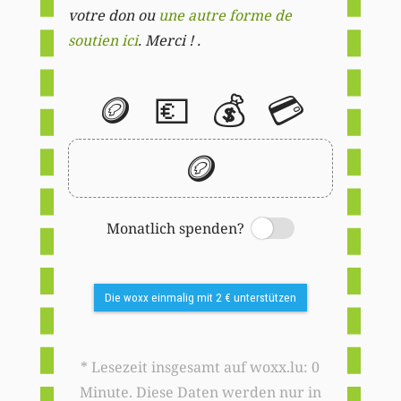
votre don ou
une autre forme de
soutien ici
. Merci ! .
🪙
💶
💰
💳
🪙
Monatlich spenden?
Switch
Die woxx einmalig mit 2 € unterstützen
* Lesezeit insgesamt auf woxx.lu: 0
Minute. Diese Daten werden nur in