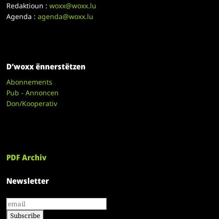
Redaktioun :
woxx@woxx.lu
Agenda :
agenda@woxx.lu
D’woxx ënnerstëtzen
Abonnements
Pub - Annoncen
Don/Kooperativ
PDF Archiv
Newsletter