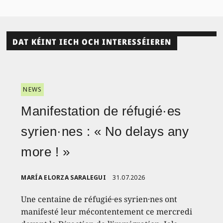
DAT KÉINT IECH OCH INTERESSÉIEREN
NEWS
Manifestation de réfugié·es
syrien·nes : « No delays any
more ! »
MARÍA ELORZA SARALEGUI
31.07.2026
Une centaine de réfugié·es syrien·nes ont
manifesté leur mécontentement ce mercredi