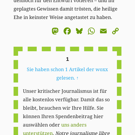
dennoch für den Entwurf votieren – und ihr
geplagtes Gewissen damit trösten, die heilige
Ehe in keinster Weise angetastet zu haben.
Mastodon
Facebook
Bluesky
WhatsA
Email
Co
Li
1
Sie haben schon 1 Artikel der woxx
gelesen.
↑
Unser kritischer Journalismus ist für
alle kostenlos verfügbar. Damit das so
bleibt, brauchen wir Ihre Hilfe. Sie
können Ihren Spendenbeitrag hier
auswählen oder
uns anders
unterstützen
.
Notre journalisme libre