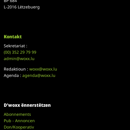
BP 684
L-2016 Lëtzebuerg
Kontakt
Sekretariat :
(00)
352 29 79 99
admin@woxx.lu
Redaktioun :
woxx@woxx.lu
Agenda :
agenda@woxx.lu
D’woxx ënnerstëtzen
Abonnements
Pub - Annoncen
Don/Kooperativ