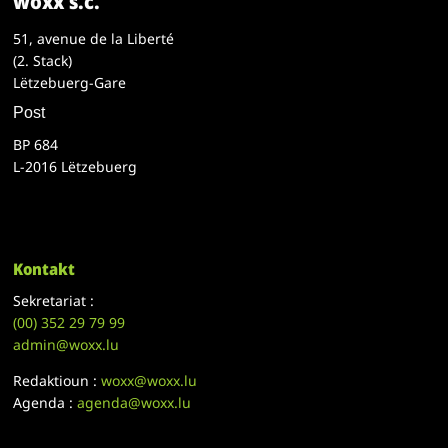
woxx s.c.
51, avenue de la Liberté
(2. Stack)
Lëtzebuerg-Gare
Post
BP 684
L-2016 Lëtzebuerg
Kontakt
Sekretariat :
(00)
352 29 79 99
admin@woxx.lu
Redaktioun :
woxx@woxx.lu
Agenda :
agenda@woxx.lu