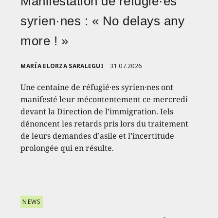
Manifestation de réfugié·es
syrien·nes : « No delays any
more ! »
MARÍA ELORZA SARALEGUI
31.07.2026
Une centaine de réfugié·es syrien·nes ont
manifesté leur mécontentement ce mercredi
devant la Direction de l’immigration. Iels
dénoncent les retards pris lors du traitement
de leurs demandes d’asile et l’incertitude
prolongée qui en résulte.
NEWS