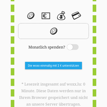
🪙
💶
💰
💳
🪙
Monatlich spenden?
Switch
Die woxx einmalig mit 2 € unterstützen
* Lesezeit insgesamt auf woxx.lu: 0
Minute. Diese Daten werden nur in
Ihrem Browser gespeichert und nicht
an unsere Server übertragen.