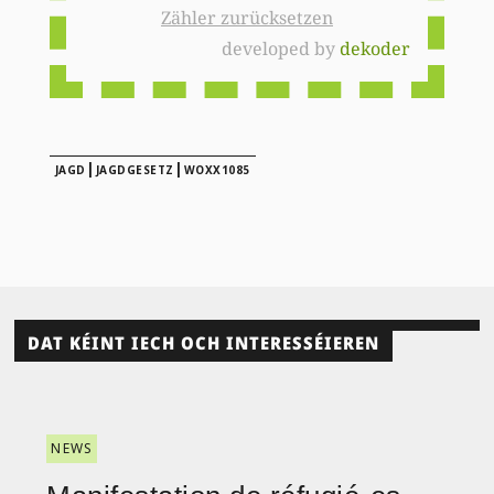
Zähler zurücksetzen
developed by
dekoder
|
|
JAGD
JAGDGESETZ
WOXX1085
DAT KÉINT IECH OCH INTERESSÉIEREN
NEWS