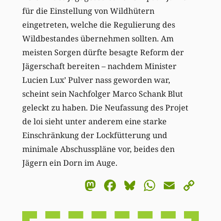
für die Einstellung von Wildhütern
eingetreten, welche die Regulierung des
Wildbestandes übernehmen sollten. Am
meisten Sorgen dürfte besagte Reform der
Jägerschaft bereiten – nachdem Minister
Lucien Lux’ Pulver nass geworden war,
scheint sein Nachfolger Marco Schank Blut
geleckt zu haben. Die Neufassung des Projet
de loi sieht unter anderem eine starke
Einschränkung der Lockfütterung und
minimale Abschusspläne vor, beides den
Jägern ein Dorn im Auge.
Mastodon
Facebook
Bluesky
WhatsA
Email
Co
Li