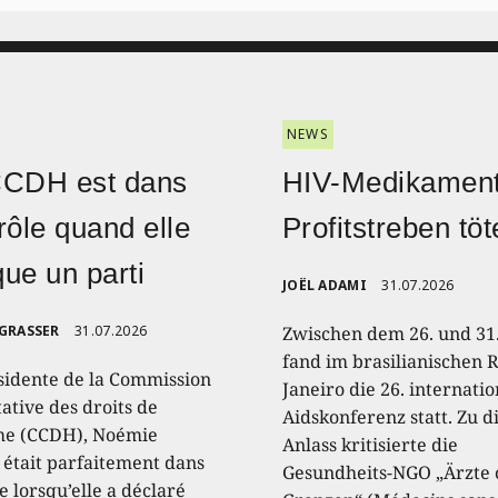
NEWS
CCDH est dans
HIV-Medikament
rôle quand elle
Profitstreben töt
ique un parti
JOËL ADAMI
31.07.2026
 GRASSER
31.07.2026
Zwischen dem 26. und 31.
fand im brasilianischen R
sidente de la Commission
Janeiro die 26. internati
ative des droits de
Aidskonferenz statt. Zu 
e (CCDH), Noémie
Anlass kritisierte die
, était parfaitement dans
Gesundheits-NGO „Ärzte
e lorsqu’elle a déclaré