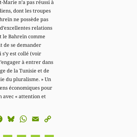
t-Marie n’a pas réussi à
diens, dont les troupes
ahreïn ne possède pas
 d’excellentes relations
t le Bahreïn comme
oit de se demander
’y est collé (voir
s’engager à entrer dans
ge de la Tunisie et de
ie du pluralisme. » Un
 liens économiques pour
n avec « attention et
astodon
Facebook
Bluesky
WhatsApp
Email
Copy
Link