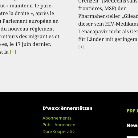
Grenzen“ (Médecins sans
aut « maintenir le pare-
frontieres, MSF) den
tre la droite », après le
Pharmahersteller „Gilead
u Parlement européen en
dieser sein HIV-Medikam
 du nouveau règlement
Lenacapavir nicht als Ge
 retours des migrant·es et
für Länder mit geringem
·es, le 17 juin dernier.
[+]
st la
[+]
D’woxx ënnerstëtzen
PDF 
Abonnements
Pub - Annoncen
News
Don/Kooperativ