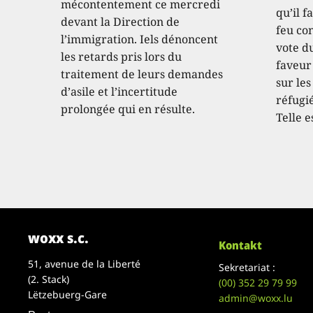
mécontentement ce mercredi
qu’il f
devant la Direction de
feu con
l’immigration. Iels dénoncent
vote d
les retards pris lors du
faveur
traitement de leurs demandes
sur les
d’asile et l’incertitude
réfugié
prolongée qui en résulte.
Telle e
woxx s.c.
Kontakt
51, avenue de la Liberté
Sekretariat :
(2. Stack)
(00)
352 29 79 99
Lëtzebuerg-Gare
admin@woxx.lu