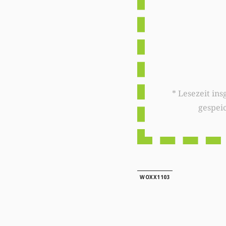
* Lesezeit insgesamt auf woxx.lu: 
gespei
WOXX1103