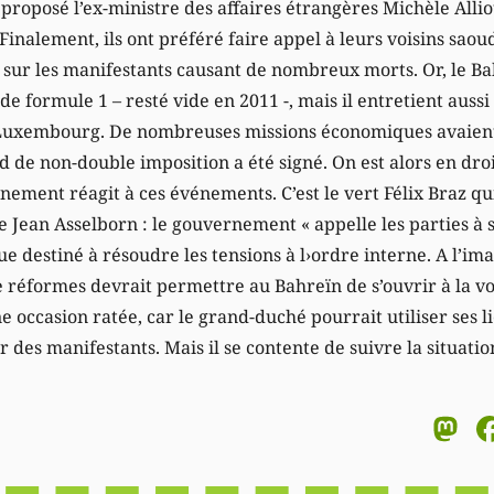
 proposé l’ex-ministre des affaires étrangères Michèle Allio
inalement, ils ont préféré faire appel à leurs voisins saou
es sur les manifestants causant de nombreux morts. Or, le B
e formule 1 – resté vide en 2011 -, mais il entretient aussi
 Luxembourg. De nombreuses missions économiques avaien
rd de non-double imposition a été signé. On est alors en dr
ent réagit à ces événements. C’est le vert Félix Braz qui s
 Jean Asselborn : le gouvernement « appelle les parties à 
e destiné à résoudre les tensions à l›ordre interne. A l’ima
e réformes devrait permettre au Bahreïn de s’ouvrir à la vo
e occasion ratée, car le grand-duché pourrait utiliser ses
r des manifestants. Mais il se contente de suivre la situatio
M