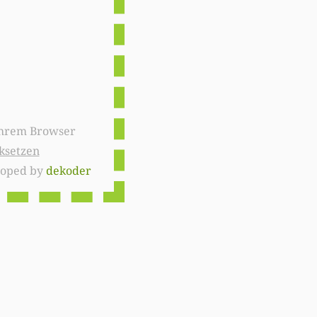
ksetzen
loped by
dekoder