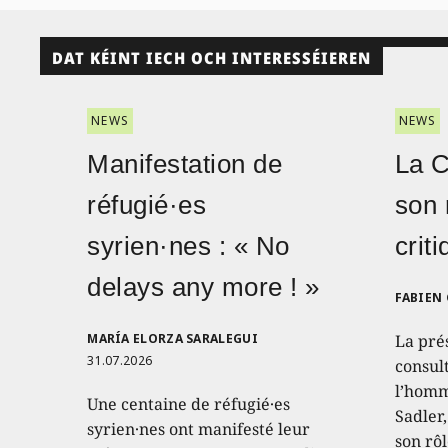
DAT KÉINT IECH OCH INTERESSÉIEREN
NEWS
NEWS
Manifestation de
La 
réfugié·es
son 
syrien·nes : « No
crit
delays any more ! »
FABIEN
MARÍA ELORZA SARALEGUI
La pré
31.07.2026
consult
l’homm
Une centaine de réfugié·es
Sadler
syrien·nes ont manifesté leur
son rôl