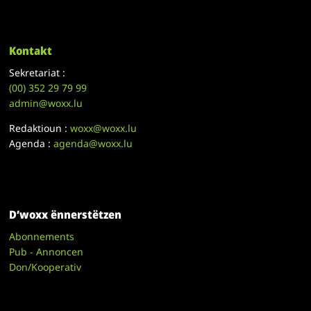
Kontakt
Sekretariat :
(00)
352 29 79 99
admin@woxx.lu
Redaktioun :
woxx@woxx.lu
Agenda :
agenda@woxx.lu
D’woxx ënnerstëtzen
Abonnements
Pub - Annoncen
Don/Kooperativ