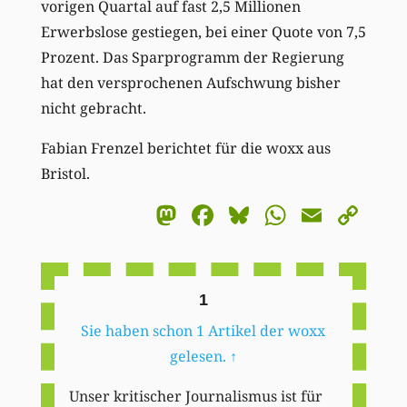
vorigen Quartal auf fast 2,5 Millionen
Erwerbslose gestiegen, bei einer Quote von 7,5
Prozent. Das Sparprogramm der Regierung
hat den versprochenen Aufschwung bisher
nicht gebracht.
Fabian Frenzel berichtet für die woxx aus
Bristol.
Mastodon
Facebook
Bluesky
WhatsA
Email
Co
Li
1
Sie haben schon 1 Artikel der woxx
gelesen.
↑
Unser kritischer Journalismus ist für