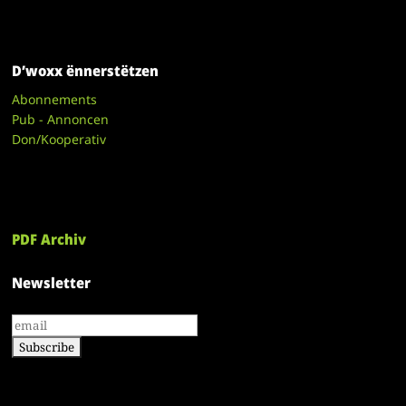
D’woxx ënnerstëtzen
Abonnements
Pub - Annoncen
Don/Kooperativ
PDF Archiv
Newsletter