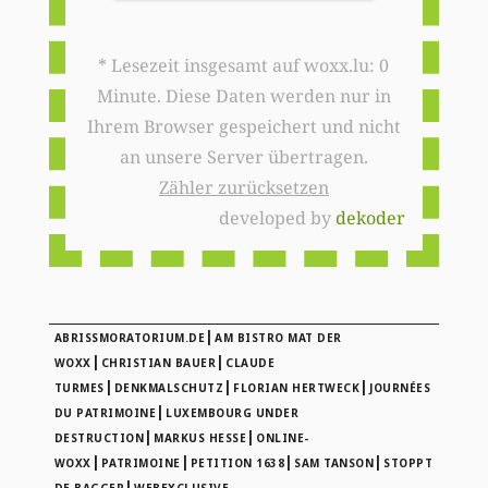
* Lesezeit insgesamt auf woxx.lu: 0
Minute. Diese Daten werden nur in
Ihrem Browser gespeichert und nicht
an unsere Server übertragen.
Zähler zurücksetzen
developed by
dekoder
|
ABRISSMORATORIUM.DE
AM BISTRO MAT DER
|
|
WOXX
CHRISTIAN BAUER
CLAUDE
|
|
|
TURMES
DENKMALSCHUTZ
FLORIAN HERTWECK
JOURNÉES
|
DU PATRIMOINE
LUXEMBOURG UNDER
|
|
DESTRUCTION
MARKUS HESSE
ONLINE-
|
|
|
|
WOXX
PATRIMOINE
PETITION 1638
SAM TANSON
STOPPT
|
DE BAGGER
WEBEXCLUSIVE