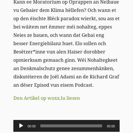
Kann ee Moratorium op Oprappen an Neibaue
vu Gebaier dem Klima hëllefen? Och wann et
op den éischte Bléck paradox wierkt, sou ass et
bei wäitem net ëmmer méi nohalteg, eppes
Neies ze bauen, och wann dat Gebai eng
besser Energiebilanz huet. Elo sollen och
Besëtzer*inne vun alen Haiser dorobber
opmierksam gemaach ginn. Wéi Nohaltegkeet
an Denkmalschutz genee zesummenhänken,
diskutéieren de Joël Adami an de Richard Graf
an dëser Episod vun eisem Podcast.
Den Artikel op woxx.lu liesen
Audio-
00:00
00:00
Player