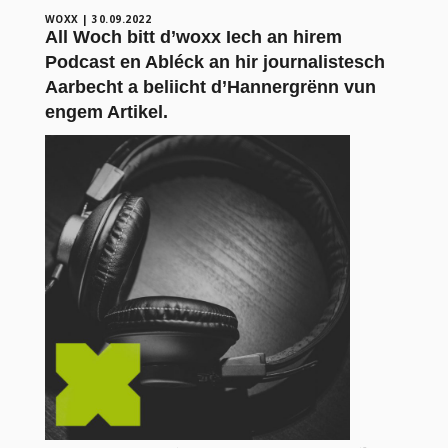
WOXX
|
30.09.2022
All Woch bitt d’woxx Iech an hirem
Podcast en Abléck an hir journalistesch
Aarbecht a beliicht d’Hannergrënn vun
engem Artikel.