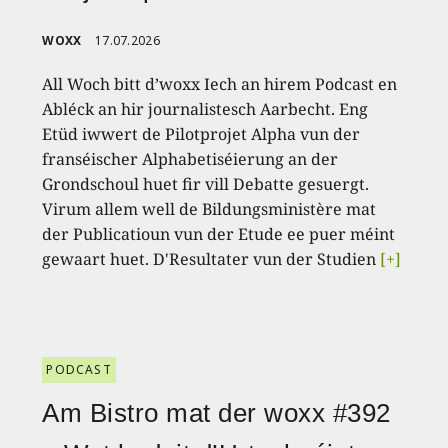
WOXX
17.07.2026
All Woch bitt d’woxx Iech an hirem Podcast en
Abléck an hir journalistesch Aarbecht. Eng
Etüd iwwert de Pilotprojet Alpha vun der
franséischer Alphabetiséierung an der
Grondschoul huet fir vill Debatte gesuergt.
Virum allem well de Bildungsministère mat
der Publicatioun vun der Etude ee puer méint
gewaart huet. D'Resultater vun der Studien
[+]
PODCAST
Am Bistro mat der woxx #392