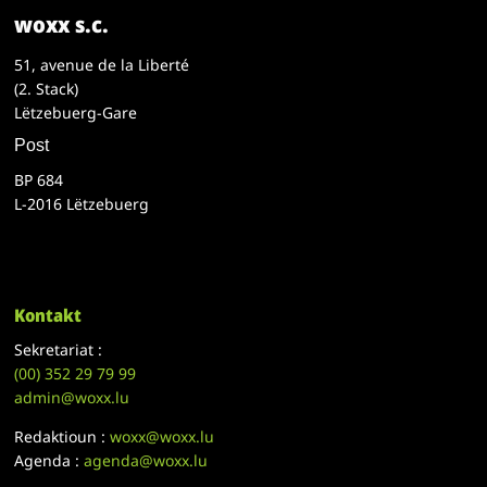
woxx s.c.
51, avenue de la Liberté
(2. Stack)
Lëtzebuerg-Gare
Post
BP 684
L-2016 Lëtzebuerg
Kontakt
Sekretariat :
(00)
352 29 79 99
admin@woxx.lu
Redaktioun :
woxx@woxx.lu
Agenda :
agenda@woxx.lu