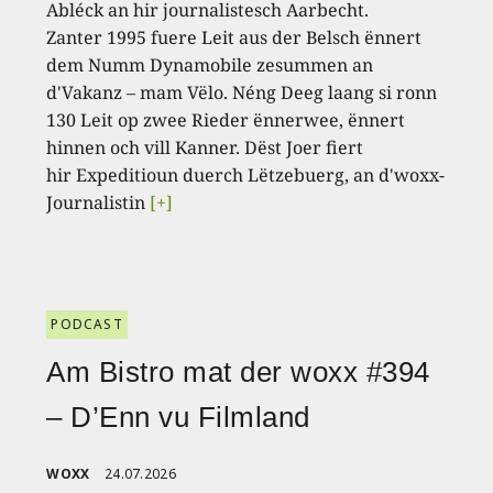
Abléck an hir journalistesch Aarbecht.
Zanter 1995 fuere Leit aus der Belsch ënnert
dem Numm Dynamobile zesummen an
d'Vakanz – mam Vëlo. Néng Deeg laang si ronn
130 Leit op zwee Rieder ënnerwee, ënnert
hinnen och vill Kanner. Dëst Joer fiert
hir Expeditioun duerch Lëtzebuerg, an d'woxx-
Journalistin
[+]
PODCAST
Am Bistro mat der woxx #394
– D’Enn vu Filmland
WOXX
24.07.2026