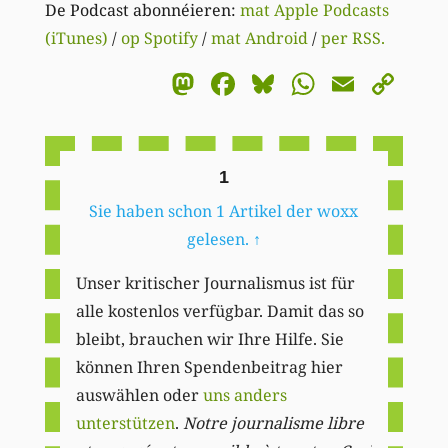
De Podcast abonnéieren:
mat Apple Podcasts
(iTunes)
/
op Spotify
/
mat Android
/
per RSS.
Mastodon
Facebook
Bluesky
WhatsA
Email
Co
Li
1
Sie haben schon 1 Artikel der woxx
gelesen.
↑
Unser kritischer Journalismus ist für
alle kostenlos verfügbar. Damit das so
bleibt, brauchen wir Ihre Hilfe. Sie
können Ihren Spendenbeitrag hier
auswählen oder
uns anders
unterstützen
.
Notre journalisme libre