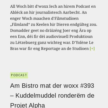
All Woch bitt d’woxx Iech an hirem Podcast en
Abléck an hir journalistesch Aarbecht. An
enger Woch maachen d'Filmstudioen
„Filmland“ zu Keelen hir Dieren endgülteg zou.
Domadder geet no dräizéng Joer eng Ära op
een Enn, déi fir déi audiovisuell Produktioun
zu Lëtzebuerg ganz wichteg war. D'Yolène Le
Bras war fir eng Reportage an de Studioen
[+]
PODCAST
Am Bistro mat der woxx #393
– Kuddelmuddel ronderëm de
Projet Alpha