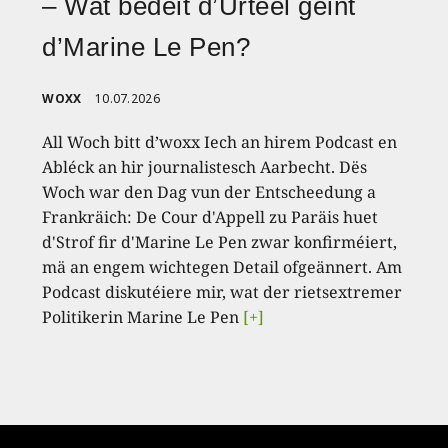
– Wat bedeit d’Urteel géint
d’Marine Le Pen?
WOXX
10.07.2026
All Woch bitt d’woxx Iech an hirem Podcast en
Abléck an hir journalistesch Aarbecht. Dës
Woch war den Dag vun der Entscheedung a
Frankräich: De Cour d'Appell zu Paräis huet
d'Strof fir d'Marine Le Pen zwar konfirméiert,
mä an engem wichtegen Detail ofgeännert. Am
Podcast diskutéiere mir, wat der rietsextremer
Politikerin Marine Le Pen
[+]