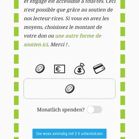
et engagé est accessible à tous·tes. Ceci
n'est possible que grâce au soutien de
nos lecteur·rices. Si vous en avez les
moyens, choisissez le montant de
votre don ou
une autre forme de
soutien ici
. Merci ! .
🪙
💶
💰
💳
🪙
Monatlich spenden?
Switch
Die woxx einmalig mit 2 € unterstützen