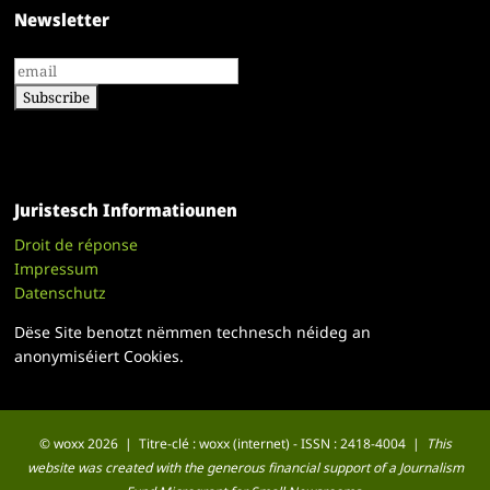
Newsletter
Juristesch Informatiounen
Droit de réponse
Impressum
Datenschutz
Dëse Site benotzt nëmmen technesch néideg an
anonymiséiert Cookies.
© woxx 2026 | Titre-clé : woxx (internet) - ISSN : 2418-4004 |
This
website was created with the generous financial support of a Journalism