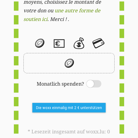
moyens, choisissez le montant de
votre don ou
une autre forme de
soutien ici
. Merci ! .
🪙
💶
💰
💳
🪙
Monatlich spenden?
Switch
Die woxx einmalig mit 2 € unterstützen
* Lesezeit insgesamt auf woxx.lu: 0