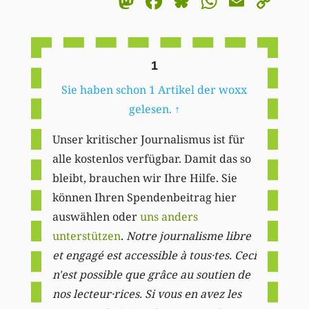
Mastodon
Facebook
Bluesky
WhatsA
Email
Co
Li
1
Sie haben schon 1 Artikel der woxx
gelesen.
↑
Unser kritischer Journalismus ist für
alle kostenlos verfügbar. Damit das so
bleibt, brauchen wir Ihre Hilfe. Sie
können Ihren Spendenbeitrag hier
auswählen oder
uns anders
unterstützen
.
Notre journalisme libre
et engagé est accessible à tous·tes. Ceci
n'est possible que grâce au soutien de
nos lecteur·rices. Si vous en avez les