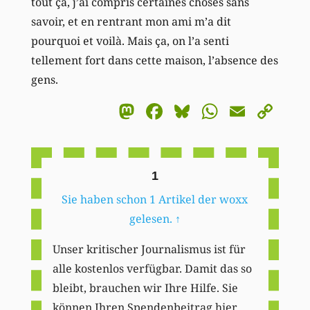
tout ça, j’ai compris certaines choses sans
savoir, et en rentrant mon ami m’a dit
pourquoi et voilà. Mais ça, on l’a senti
tellement fort dans cette maison, l’absence des
gens.
Mastodon
Facebook
Bluesky
WhatsA
Email
Co
Li
1
Sie haben schon 1 Artikel der woxx
gelesen.
↑
Unser kritischer Journalismus ist für
alle kostenlos verfügbar. Damit das so
bleibt, brauchen wir Ihre Hilfe. Sie
können Ihren Spendenbeitrag hier