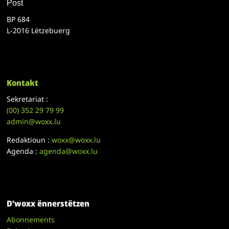
Post
BP 684
L-2016 Lëtzebuerg
Kontakt
Sekretariat :
(00)
352 29 79 99
admin@woxx.lu
Redaktioun :
woxx@woxx.lu
Agenda :
agenda@woxx.lu
D’woxx ënnerstëtzen
Abonnements