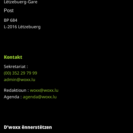
Lëtzebuerg-Gare
Post
BP 684
L-2016 Lëtzebuerg
Kontakt
Sekretariat :
(00)
352 29 79 99
admin@woxx.lu
Redaktioun :
woxx@woxx.lu
Agenda :
agenda@woxx.lu
D’woxx ënnerstëtzen