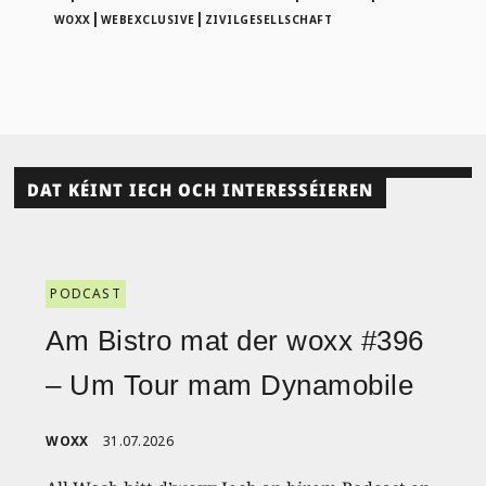
|
|
WOXX
WEBEXCLUSIVE
ZIVILGESELLSCHAFT
DAT KÉINT IECH OCH INTERESSÉIEREN
PODCAST
Am Bistro mat der woxx #396
– Um Tour mam Dynamobile
WOXX
31.07.2026