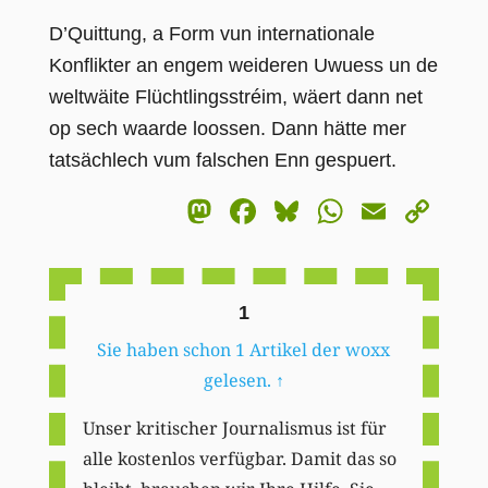
D’Quittung, a Form vun internationale
Konflikter an engem weideren Uwuess un de
weltwäite Flüchtlingsstréim, wäert dann net
op sech waarde loossen.
Dann hätte mer
tatsächlech vum falschen Enn gespuert.
Mastodon
Facebook
Bluesky
WhatsA
Email
Co
Li
1
Sie haben schon 1 Artikel der woxx
gelesen.
↑
Unser kritischer Journalismus ist für
alle kostenlos verfügbar. Damit das so