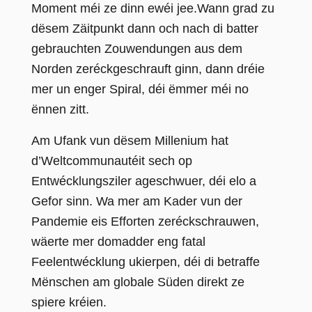
Moment méi ze dinn ewéi jee.
Wann grad zu
dësem Zäitpunkt dann och nach di batter
gebrauchten Zouwendungen aus dem
Norden zeréckgeschrauft ginn, dann dréie
mer un enger Spiral, déi ëmmer méi no
ënnen zitt.
Am Ufank vun dësem Millenium hat
d’Weltcommunautéit sech op
Entwécklungsziler ageschwuer, déi elo a
Gefor sinn.
Wa mer am Kader vun der
Pandemie eis Efforten zeréckschrauwen,
wäerte mer domadder eng fatal
Feelentwécklung ukierpen, déi di betraffe
Mënschen am globale Süden direkt ze
spiere kréien.