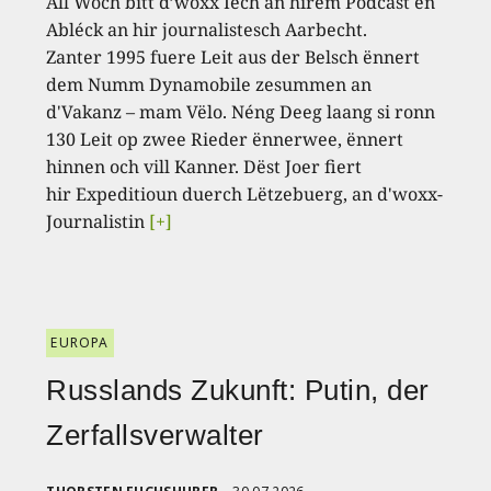
All Woch bitt d’woxx Iech an hirem Podcast en
Abléck an hir journalistesch Aarbecht.
Zanter 1995 fuere Leit aus der Belsch ënnert
dem Numm Dynamobile zesummen an
d'Vakanz – mam Vëlo. Néng Deeg laang si ronn
130 Leit op zwee Rieder ënnerwee, ënnert
hinnen och vill Kanner. Dëst Joer fiert
hir Expeditioun duerch Lëtzebuerg, an d'woxx-
Journalistin
[+]
EUROPA
Russlands Zukunft: Putin, der
Zerfallsverwalter