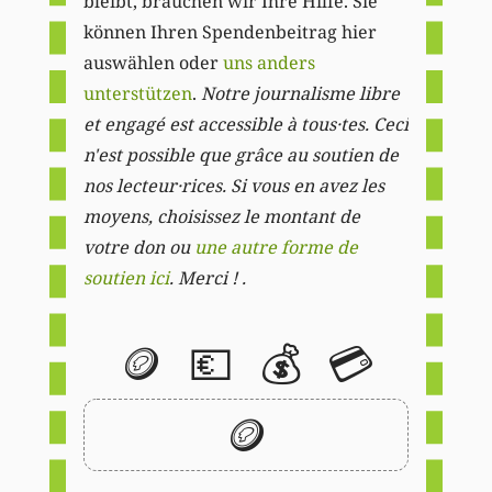
bleibt, brauchen wir Ihre Hilfe. Sie
können Ihren Spendenbeitrag hier
auswählen oder
uns anders
unterstützen
.
Notre journalisme libre
et engagé est accessible à tous·tes. Ceci
n'est possible que grâce au soutien de
nos lecteur·rices. Si vous en avez les
moyens, choisissez le montant de
votre don ou
une autre forme de
soutien ici
. Merci ! .
🪙
💶
💰
💳
🪙