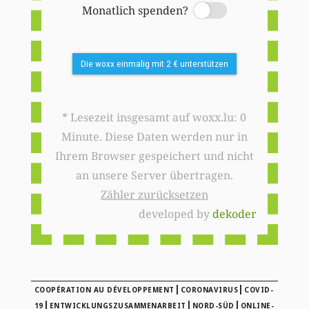
Monatlich spenden?
Switch
Die woxx einmalig mit 2 € unterstützen
* Lesezeit insgesamt auf woxx.lu: 0
Minute. Diese Daten werden nur in
Ihrem Browser gespeichert und nicht
an unsere Server übertragen.
Zähler zurücksetzen
developed by
dekoder
|
|
COOPÉRATION AU DÉVELOPPEMENT
CORONAVIRUS
COVID-
|
|
|
19
ENTWICKLUNGSZUSAMMENARBEIT
NORD-SÜD
ONLINE-