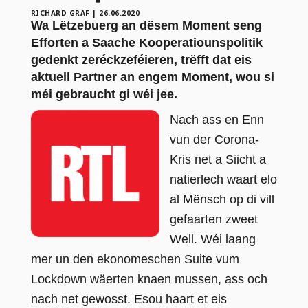
RICHARD GRAF
|
26.06.2020
Wa Lëtzebuerg an dësem Moment seng
Efforten a Saache Kooperatiounspolitik
gedenkt zeréckzeféieren, trëfft dat eis
aktuell Partner an engem Moment, wou si
méi gebraucht gi wéi jee.
Nach ass en Enn
vun der Corona-
Kris net a Siicht a
natierlech waart elo
al Mënsch op di vill
gefaarten zweet
Well. Wéi laang
mer un den ekonomeschen Suite vum
Lockdown wäerten knaen mussen, ass och
nach net gewosst.
Esou haart et eis