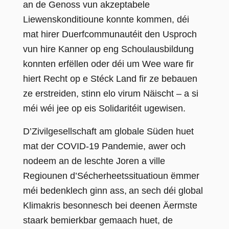
an de Genoss vun akzeptabele
Liewenskonditioune konnte kommen, déi
mat hirer Duerfcommunautéit den Usproch
vun hire Kanner op eng Schoulausbildung
konnten erfëllen oder déi um Wee ware fir
hiert Recht op e Stéck Land fir ze bebauen
ze erstreiden, stinn elo virum Näischt – a si
méi wéi jee op eis Solidaritéit ugewisen.
D’Zivilgesellschaft am globale Süden huet
mat der COVID-19 Pandemie, awer och
nodeem an de leschte Joren a ville
Regiounen d’Sécherheetssituatioun ëmmer
méi bedenklech ginn ass,
an sech déi global
Klimakris besonnesch bei deenen Äermste
staark bemierkbar gemaach huet, de