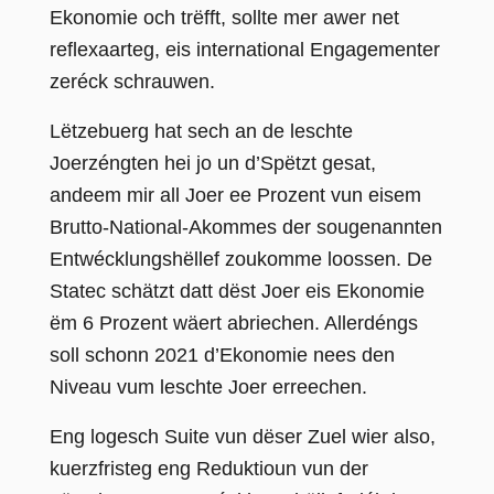
Ekonomie och trëfft, sollte mer awer net
reflexaarteg, eis international Engagementer
zeréck schrauwen.
Lëtzebuerg hat sech an de leschte
Joerzéngten hei jo un d’Spëtzt gesat,
andeem mir all Joer ee Prozent vun eisem
Brutto-National-Akommes der sougenannten
Entwécklungshëllef zoukomme loossen.
De
Statec schätzt datt dëst Joer eis Ekonomie
ëm 6 Prozent wäert abriechen. Allerdéngs
soll schonn 2021 d’Ekonomie nees den
Niveau vum leschte Joer erreechen.
Eng logesch Suite vun dëser Zuel wier also,
kuerzfristeg eng Reduktioun vun der