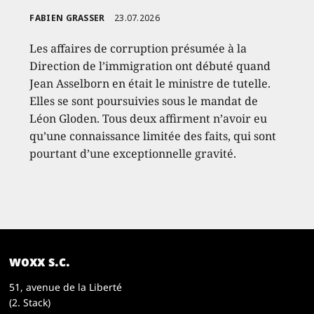
FABIEN GRASSER
23.07.2026
Les affaires de corruption présumée à la
Direction de l’immigration ont débuté quand
Jean Asselborn en était le ministre de tutelle.
Elles se sont poursuivies sous le mandat de
Léon Gloden. Tous deux affirment n’avoir eu
qu’une connaissance limitée des faits, qui sont
pourtant d’une exceptionnelle gravité.
woxx s.c.
51, avenue de la Liberté
(2. Stack)