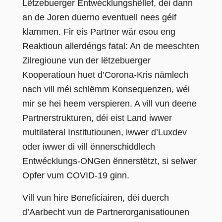
Lëtzebuerger Entwécklungshëllef, déi dann
an de Joren duerno eventuell nees géif
klammen.
Fir eis Partner wär esou eng
Reaktioun allerdéngs fatal: An de meeschten
Zilregioune vun der lëtzebuerger
Kooperatioun huet d’Corona-Kris nämlech
nach vill méi schlëmm Konsequenzen, wéi
mir se hei heem verspieren.
A vill vun deene
Partnerstrukturen, déi eist Land iwwer
multilateral Institutiounen, iwwer d’Luxdev
oder iwwer di vill ënnerschiddlech
Entwécklungs-ONGen ënnerstëtzt, si selwer
Opfer vum COVID-19 ginn.
Vill vun hire Beneficiairen, déi duerch
d’Aarbecht vun de Partnerorganisatiounen