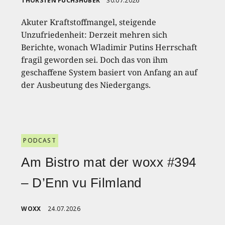
THORSTEN FUCHSHUBER
30.07.2026
Akuter Kraftstoffmangel, steigende
Unzufriedenheit: Derzeit mehren sich
Berichte, wonach Wladimir Putins Herrschaft
fragil geworden sei. Doch das von ihm
geschaffene System basiert von Anfang an auf
der Ausbeutung des Niedergangs.
PODCAST
Am Bistro mat der woxx #394
– D’Enn vu Filmland
WOXX
24.07.2026