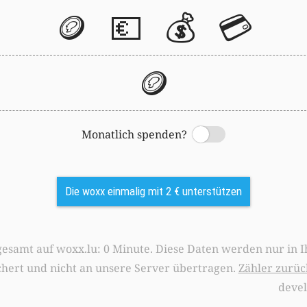
🪙
💶
💰
💳
🪙
Monatlich spenden?
Switch
Die woxx einmalig mit 2 € unterstützen
0 Minute. Diese Daten werden nur in Ihrem Browser
chert und nicht an unsere Server übertragen.
Zähler zurüc
deve