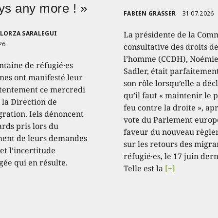
ys any more ! »
FABIEN GRASSER
31.07.2026
ELORZA SARALEGUI
La présidente de la Com
26
consultative des droits d
l’homme (CCDH), Noémi
ntaine de réfugié·es
Sadler, était parfaitemen
·nes ont manifesté leur
son rôle lorsqu’elle a déc
entement ce mercredi
qu’il faut « maintenir le 
 la Direction de
feu contre la droite », apr
gration. Iels dénoncent
vote du Parlement europ
ards pris lors du
faveur du nouveau règl
ment de leurs demandes
sur les retours des migran
 et l’incertitude
réfugié·es, le 17 juin dern
gée qui en résulte.
Telle est la
[+]