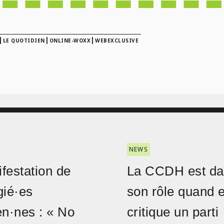
|
|
|
LE QUOTIDIEN
ONLINE-WOXX
WEBEXCLUSIVE
NEWS
festation de
La CCDH est d
gié·es
son rôle quand e
en·nes : « No
critique un parti