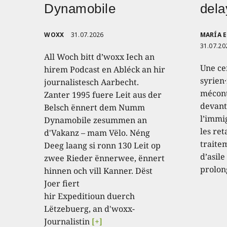
Dynamobile
dela
WOXX
31.07.2026
MARÍA 
31.07.20
All Woch bitt d’woxx Iech an
Une ce
hirem Podcast en Abléck an hir
syrien
journalistesch Aarbecht.
mécont
Zanter 1995 fuere Leit aus der
devant
Belsch ënnert dem Numm
l’immi
Dynamobile zesummen an
les ret
d'Vakanz – mam Vëlo. Néng
traite
Deeg laang si ronn 130 Leit op
d’asile
zwee Rieder ënnerwee, ënnert
prolon
hinnen och vill Kanner. Dëst
Joer fiert
hir Expeditioun duerch
Lëtzebuerg, an d'woxx-
Journalistin
[+]