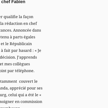
n chef Fabien
er qualifie la façon
 la rédaction en chef
vacances. Annoncée dans
étenu à parts égales
et le Républicain
 à fait par hasard :
« Je
décision. J’apprends
 et mes collègues
joint par téléphone.
notamment couvert le
anda, apprécié pour ses
g, celui qui a été le «
émoigner en commission