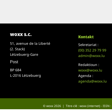
woxx s.c.
Kontakt
51, avenue de la Liberté
Sekretariat :
(2. Stack)
(00)
352 29 79 99
Lëtzebuerg-Gare
admin@woxx.lu
Post
Redaktioun :
BP 684
woxx@woxx.lu
L-2016 Lëtzebuerg
Agenda :
agenda@woxx.lu
© woxx 2026 | Titre-clé : woxx (internet) - ISSN