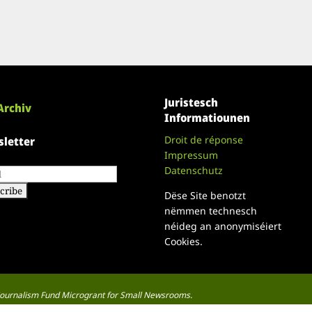
Juristesch
Archiv
Informatiounen
Droit de réponse
letter
Impressum
Datenschutz
Dëse Site benotzt
nëmmen technesch
néideg an anonymiséiert
Cookies.
a Journalism Fund Microgrant for Small Newsrooms.