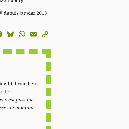
Luxembourg.
V depuis janvier 2018
astodon
Facebook
Bluesky
WhatsApp
Email
Copy
Link
 bleibt, brauchen
anders
i n'est possible
issez le montant