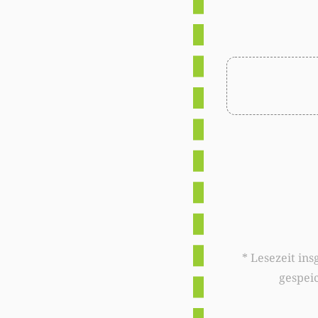
* Lesezeit insgesamt auf woxx.lu: 
gespei