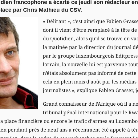
idien francophone a écarté ce jeudi son rédacteur e
place par Chris Mathieu du CSV.
« Délirant », c’est ainsi que Fabien Grass
dont il vient d’être remplacé à la tête de
du Quotidien, alors qu’il se trouve en 
la matinée par la direction du journal d
par le groupe luxembourgeois Editpress 
lorrain, la nouvelle lui est parvenue tout
n’étais absolument pas informé de cette 
cela en plein mois d’août par les médias
journalistes », explique Fabien Grasser, 
Grand connaisseur de l’Afrique où il a 
tribunal pénal international pour le Rw
la place financière ou encore le trafic d’armes au Luxembour
dien pendant près de neuf ans a récemment été appelé à t