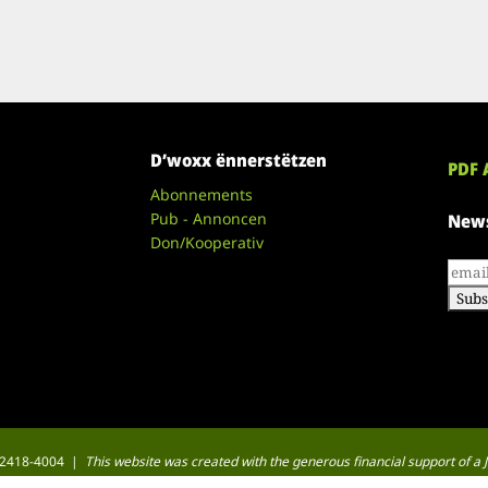
D’woxx ënnerstëtzen
PDF 
Abonnements
Pub - Annoncen
News
Don/Kooperativ
 : 2418-4004 |
This website was created with the generous financial support of 