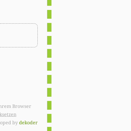
ksetzen
loped by
dekoder