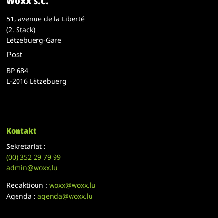
woxx s.c.
51, avenue de la Liberté
(2. Stack)
Lëtzebuerg-Gare
Post
BP 684
L-2016 Lëtzebuerg
Kontakt
Sekretariat :
(00)
352 29 79 99
admin@woxx.lu
Redaktioun :
woxx@woxx.lu
Agenda :
agenda@woxx.lu