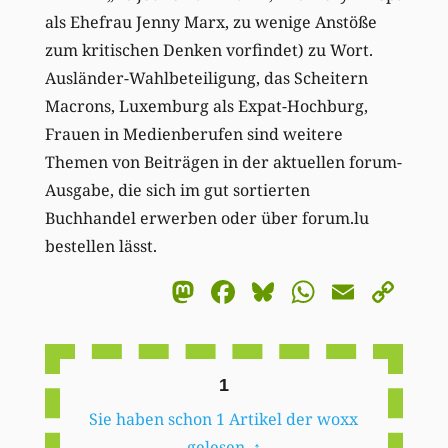
als Ehefrau Jenny Marx, zu wenige Anstöße
zum kritischen Denken vorfindet) zu Wort.
Ausländer-Wahlbeteiligung, das Scheitern
Macrons, Luxemburg als Expat-Hochburg,
Frauen in Medienberufen sind weitere
Themen von Beiträgen in der aktuellen forum-
Ausgabe, die sich im gut sortierten
Buchhandel erwerben oder über forum.lu
bestellen lässt.
Mastodon
Facebook
Bluesky
WhatsA
Email
Co
Li
1
Sie haben schon 1 Artikel der woxx
gelesen.
↑