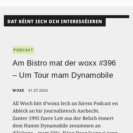
DAT KÉINT IECH OCH INTERESSÉIEREN
PODCAST
Am Bistro mat der woxx #396
– Um Tour mam Dynamobile
WOXX
31.07.2026
All Woch bitt d’woxx Iech an hirem Podcast en
Abléck an hir journalistesch Aarbecht.
Zanter 1995 fuere Leit aus der Belsch ënnert
dem Numm Dynamobile zesummen an
d'Vakanz – mam Vëlo. Néng Deeg laang si ronn