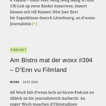
130 Leit op zwee Rieder ënnerwee, ënnert
hinnen och vill Kanner. Dëst Joer fiert
hir Expeditioun duerch Lëtzebuerg, an d'woxx-
Journalistin
[+]
PODCAST
Am Bistro mat der woxx #394
– D’Enn vu Filmland
WOXX
24.07.2026
All Woch bitt d’woxx Iech an hirem Podcast en
Abléck an hir journalistesch Aarbecht. An
enger Woch maachen d'Filmstudioen