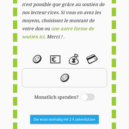
n'est possible que grâce au soutien de
nos lecteur·rices. Si vous en avez les
moyens, choisissez le montant de
votre don ou
une autre forme de
soutien ici
. Merci ! .
🪙
💶
💰
💳
🪙
Monatlich spenden?
Switch
Die woxx einmalig mit 2 € unterstützen