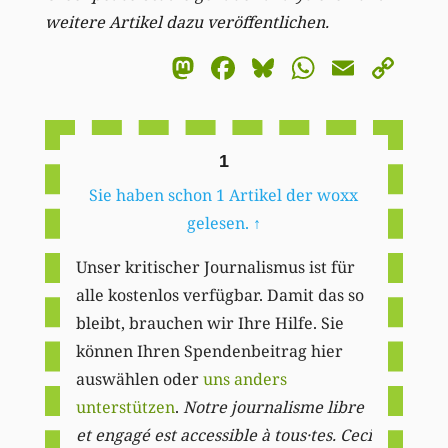
weitere Artikel dazu veröffentlichen.
Mastodon
Facebook
Bluesky
WhatsA
Email
Co
Li
1
Sie haben schon 1 Artikel der woxx
gelesen.
↑
Unser kritischer Journalismus ist für
alle kostenlos verfügbar. Damit das so
bleibt, brauchen wir Ihre Hilfe. Sie
können Ihren Spendenbeitrag hier
auswählen oder
uns anders
unterstützen
.
Notre journalisme libre
et engagé est accessible à tous·tes. Ceci