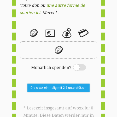
votre don ou
une autre forme de
soutien ici
. Merci ! .
🪙
💶
💰
💳
🪙
Monatlich spenden?
Switch
Die woxx einmalig mit 2 € unterstützen
* Lesezeit insgesamt auf woxx.lu: 0
Minute. Diese Daten werden nur in