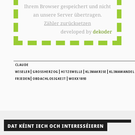
Ihrem Browser gespeichert und nicht
an unsere Server übertragen.
Zähler zurücksetzen
developed by
dekoder
CLAUDE
|
|
|
|
WISELER
GROSSHERZOG
HITZEWELLE
KLIMAKRISE
KLIMAWANDEL
|
|
FRIEDEN
OBDACHLOSIGKEIT
WOXX1893
DAT KÉINT IECH OCH INTERESSÉIEREN