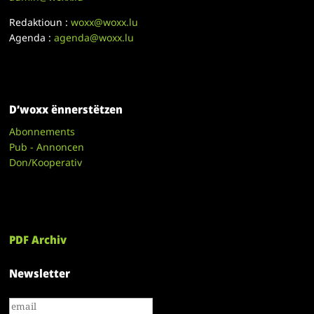
Redaktioun :
woxx@woxx.lu
Agenda :
agenda@woxx.lu
D’woxx ënnerstëtzen
Abonnements
Pub - Annoncen
Don/Kooperativ
PDF Archiv
Newsletter