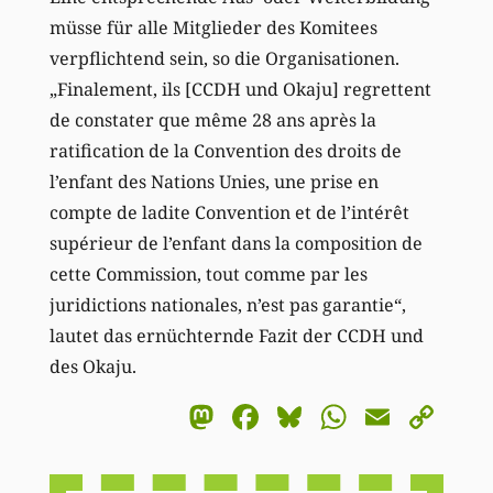
müsse für alle Mitglieder des Komitees
verpflichtend sein, so die Organisationen.
„Finalement, ils [CCDH und Okaju] regrettent
de constater que même 28 ans après la
ratification de la Convention des droits de
l’enfant des Nations Unies, une prise en
compte de ladite Convention et de l’intérêt
supérieur de l’enfant dans la composition de
cette Commission, tout comme par les
juridictions nationales, n’est pas garantie“,
lautet das ernüchternde Fazit der CCDH und
des Okaju.
Mastodon
Facebook
Bluesky
WhatsA
Email
Co
Li