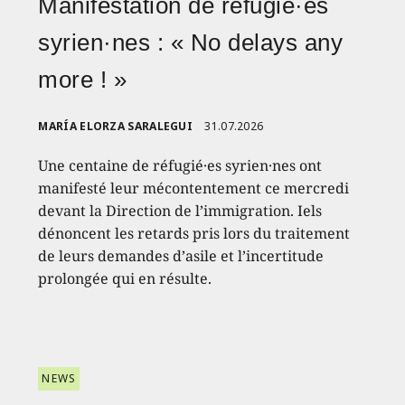
Manifestation de réfugié·es
syrien·nes : « No delays any
more ! »
MARÍA ELORZA SARALEGUI
31.07.2026
Une centaine de réfugié·es syrien·nes ont
manifesté leur mécontentement ce mercredi
devant la Direction de l’immigration. Iels
dénoncent les retards pris lors du traitement
de leurs demandes d’asile et l’incertitude
prolongée qui en résulte.
NEWS