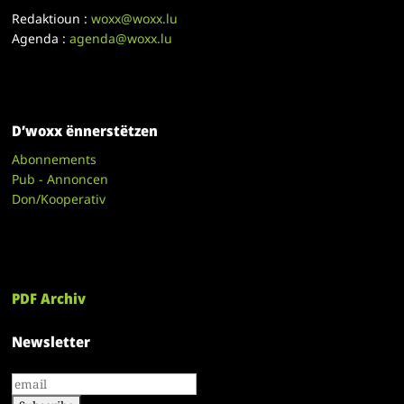
Redaktioun :
woxx@woxx.lu
Agenda :
agenda@woxx.lu
D’woxx ënnerstëtzen
Abonnements
Pub - Annoncen
Don/Kooperativ
PDF Archiv
Newsletter