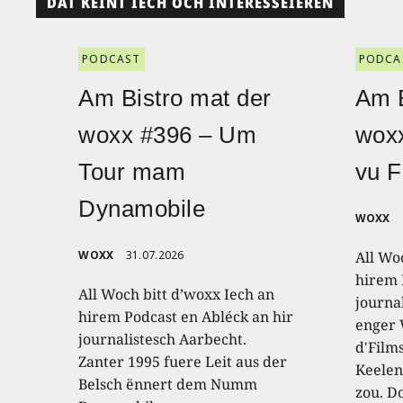
DAT KÉINT IECH OCH INTERESSÉIEREN
PODCAST
PODCA
Am Bistro mat der
Am B
woxx #396 – Um
wox
Tour mam
vu F
Dynamobile
WOXX
WOXX
31.07.2026
All Wo
hirem 
All Woch bitt d’woxx Iech an
journa
hirem Podcast en Abléck an hir
enger
journalistesch Aarbecht.
d'Film
Zanter 1995 fuere Leit aus der
Keelen
Belsch ënnert dem Numm
zou. D