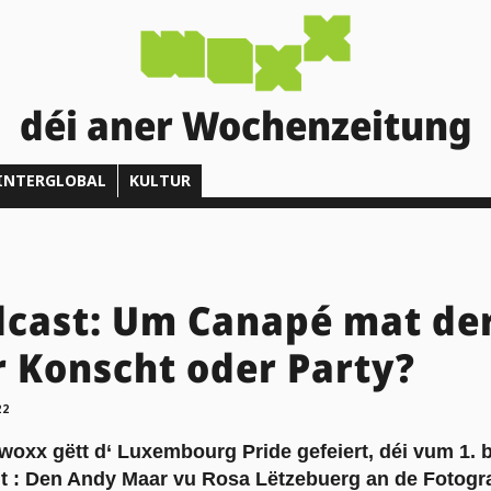
déi aner Wochenzeitung
INTERGLOBAL
KULTUR
dcast: Um Canapé mat de
 Konscht oder Party?
22
xx gëtt d‘ Luxembourg Pride gefeiert, déi vum 1. bi
nt : Den Andy Maar vu Rosa Lëtzebuerg an de Fotogra