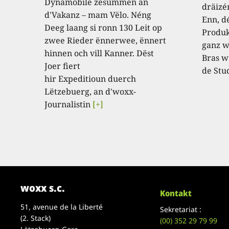
Dynamobile zesummen an
dräizé
d'Vakanz – mam Vëlo. Néng
Enn, dé
Deeg laang si ronn 130 Leit op
Produk
zwee Rieder ënnerwee, ënnert
ganz w
hinnen och vill Kanner. Dëst
Bras w
Joer fiert
de Stu
hir Expeditioun duerch
Lëtzebuerg, an d'woxx-
Journalistin
[+]
woxx s.c.
Kontakt
51, avenue de la Liberté
Sekretariat :
(2. Stack)
(00)
352 29 79 99