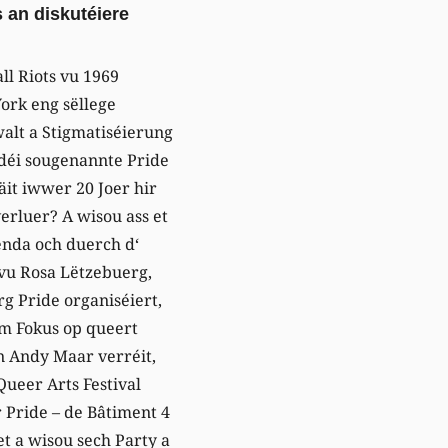
 an diskutéiere
ll Riots vu 1969
ork eng sëllege
alt a Stigmatiséierung
déi sougenannte Pride
äit iwwer 20 Joer hir
erluer? A wisou ass et
enda och duerch d‘
vu Rosa Lëtzebuerg,
g Pride organiséiert,
em Fokus op queert
n Andy Maar verréit,
 Queer Arts Festival
r Pride – de Bâtiment 4
et a wisou sech Party a