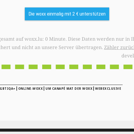
Die woxx einmalig mit 2 € unterstützen
0 Minute. Diese Daten werden nur in Ihrem Browser
chert und nicht an unsere Server übertragen.
Zähler zurüc
deve
|
|
|
GBTIQA+
ONLINE-WOXX
UM CANAPÉ MAT DER WOXX
WEBEXCLUSIVE