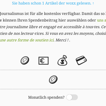
Sie haben schon 1 Artikel der woxx gelesen.
↑
Journalismus ist für alle kostenlos verfügbar. Damit das so
Sie können Ihren Spendenbeitrag hier auswählen oder
uns 
re journalisme libre et engagé est accessible à tous·tes. Cec
ien de nos lecteur·rices. Si vous en avez les moyens, chois
une autre forme de soutien ici
. Merci ! .
🪙
💶
💰
💳
🪙
Monatlich spenden?
Switch