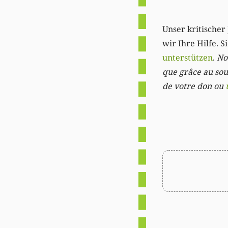
Unser kritischer 
wir Ihre Hilfe. 
unterstützen
.
Not
que grâce au sout
de votre don ou