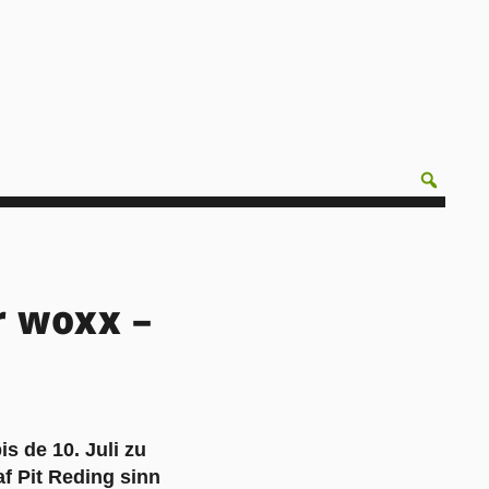
r woxx –
s de 10. Juli zu
f Pit Reding sinn