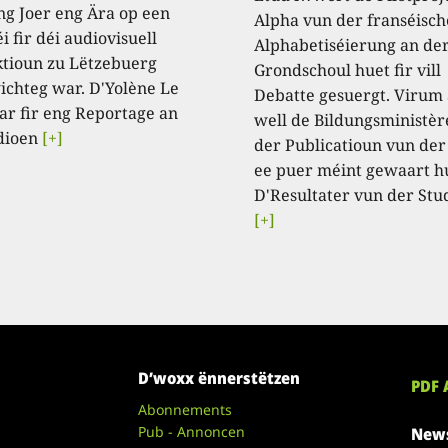
ng Joer eng Ära op een
Alpha vun der franséisch
i fir déi audiovisuell
Alphabetiséierung an de
tioun zu Lëtzebuerg
Grondschoul huet fir vill
ichteg war. D'Yolène Le
Debatte gesuergt. Virum
ar fir eng Reportage an
well de Bildungsministèr
dioen
[+]
der Publicatioun vun der
ee puer méint gewaart h
D'Resultater vun der Stu
[+]
D’woxx ënnerstëtzen
PDF 
Abonnements
Pub - Annoncen
News