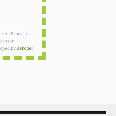
ksetzen
loped by
dekoder