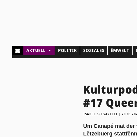
AKTUELL
POLITIK
SOZIALES
ËMWELT
Kulturpo
#17 Queer
ISABEL SPIGARELLI
|
28.06.20
Um Canapé mat der wo
Lëtzebuerg stattfën