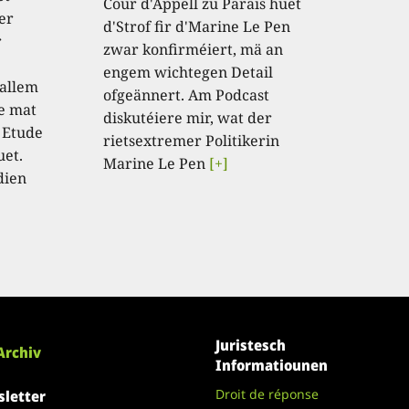
Cour d'Appell zu Paräis huet
er
d'Strof fir d'Marine Le Pen
r
zwar konfirméiert, mä an
engem wichtegen Detail
 allem
ofgeännert. Am Podcast
e mat
diskutéiere mir, wat der
 Etude
rietsextremer Politikerin
uet.
Marine Le Pen
[+]
dien
Juristesch
Archiv
Informatiounen
Droit de réponse
letter