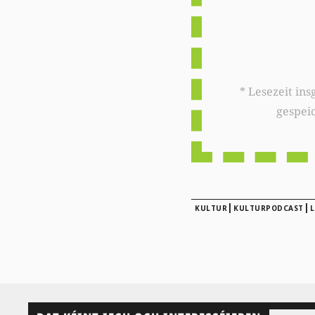
* Lesezeit insgesamt auf woxx.lu: 
gespei
|
|
KULTUR
KULTURPODCAST
L