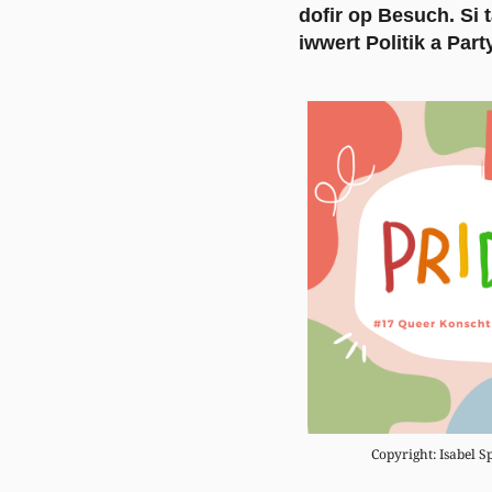
dofir op Besuch. Si 
iwwert Politik a Party
Copyright: Isabel S