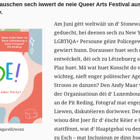
tauschen sech iwwert de neie Queer Arts Festival aus
.
Am Juni gëtt weltwäit un d‘ Stonewa
geduecht, bei deenen sech zu New Y
LGBTIQA+ Persoune géint Policegew
gewiert hunn. Dorausser huet sech 
entwéckelt, déi och zu Lëtzebuerg s
Plaz huet. Mä wat huet Konscht do v
wichteg, nieft enger politescher Ag
Strooss ze danzen? Den Andy Maar 
der Organisatioun déi d‘ Luxembour
an de Pit Reding, Fotograf mat eng
Liewen, diskutéieren doriwwer. De
wisou dëst Joer fir d‘ éischt Kéier e
stattfënnt, wat d‘ Haaptgebai vu de
pigarelli/woxx
zu Esch – mat Inclusioun ze dinn hu