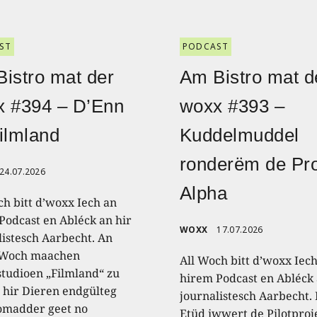
ST
PODCAST
istro mat der
Am Bistro mat d
x #394 – D’Enn
woxx #393 –
ilmland
Kuddelmuddel
ronderëm de Pro
24.07.2026
Alpha
ch bitt d’woxx Iech an
Podcast en Abléck an hir
WOXX
17.07.2026
listesch Aarbecht. An
 Woch maachen
All Woch bitt d’woxx Iec
studioen „Filmland“ zu
hirem Podcast en Abléck 
 hir Dieren endgülteg
journalistesch Aarbecht.
omadder geet no
Etüd iwwert de Pilotproj