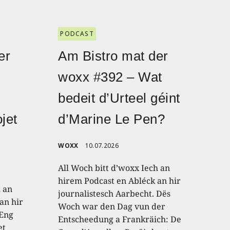
PODCAST
er
Am Bistro mat der
woxx #392 – Wat
bedeit d’Urteel géint
jet
d’Marine Le Pen?
WOXX
10.07.2026
All Woch bitt d’woxx Iech an
hirem Podcast en Abléck an hir
h an
journalistesch Aarbecht. Dës
an hir
Woch war den Dag vun der
 Eng
Entscheedung a Frankräich: De
et