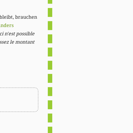
 bleibt, brauchen
anders
i n'est possible
issez le montant