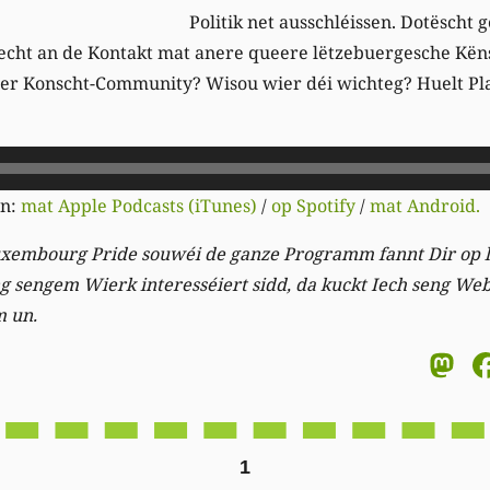
Politik net ausschléissen. Dotëscht g
echt an de Kontakt mat anere queere lëtzebuergesche Këns
eer Konscht-Community? Wisou wier déi wichteg? Huelt P
en:
mat Apple Podcasts (iTunes)
/
op Spotify
/
mat Android.
xembourg Pride souwéi de ganze Programm fannt Dir op 
 sengem Wierk interesséiert sidd, da kuckt Iech seng Web
m un.
M
1