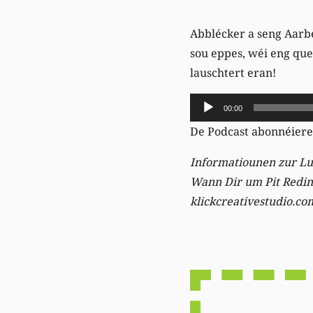
Abblécker a seng Aarb
sou eppes, wéi eng qu
lauschtert eran!
Audio-
00:00
Player
De Podcast abonnéier
Informatiounen zur Lu
Wann Dir um Pit Reding
klickcreativestudio.co