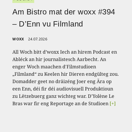
Am Bistro mat der woxx #394
– D’Enn vu Filmland
WOXX
24.07.2026
All Woch bitt d’woxx Iech an hirem Podcast en
Abléck an hir journalistesch Aarbecht. An
enger Woch maachen d'Filmstudioen
„Filmland“ zu Keelen hir Dieren endgülteg zou.
Domadder geet no dräizéng Joer eng Ära op
een Enn, déi fir déi audiovisuell Produktioun
zu Lëtzebuerg ganz wichteg war. D'Yolène Le
Bras war fir eng Reportage an de Studioen
[+]