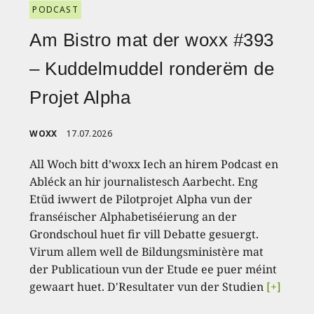
PODCAST
Am Bistro mat der woxx #393
– Kuddelmuddel ronderëm de
Projet Alpha
WOXX
17.07.2026
All Woch bitt d’woxx Iech an hirem Podcast en
Abléck an hir journalistesch Aarbecht. Eng
Etüd iwwert de Pilotprojet Alpha vun der
franséischer Alphabetiséierung an der
Grondschoul huet fir vill Debatte gesuergt.
Virum allem well de Bildungsministère mat
der Publicatioun vun der Etude ee puer méint
gewaart huet. D'Resultater vun der Studien
[+]