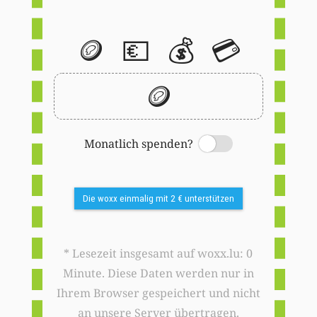
🪙
💶
💰
💳
🪙
Monatlich spenden?
Switch
Die woxx einmalig mit 2 € unterstützen
* Lesezeit insgesamt auf woxx.lu: 0
Minute. Diese Daten werden nur in
Ihrem Browser gespeichert und nicht
an unsere Server übertragen.