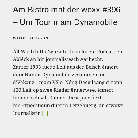
Am Bistro mat der woxx #396
– Um Tour mam Dynamobile
WOXX
31.07.2026
All Woch bitt d’woxx Iech an hirem Podcast en
Abléck an hir journalistesch Aarbecht.
Zanter 1995 fuere Leit aus der Belsch ënnert
dem Numm Dynamobile zesummen an
d'Vakanz – mam Vëlo. Néng Deeg laang si ronn
130 Leit op zwee Rieder ënnerwee, ënnert
hinnen och vill Kanner. Dëst Joer fiert
hir Expeditioun duerch Lëtzebuerg, an d'woxx-
Journalistin
[+]