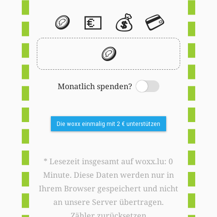
🪙
💶
💰
💳
🪙
Monatlich spenden?
Switch
Die woxx einmalig mit 2 € unterstützen
* Lesezeit insgesamt auf woxx.lu: 0
Minute. Diese Daten werden nur in
Ihrem Browser gespeichert und nicht
an unsere Server übertragen.
Zähler zurücksetzen