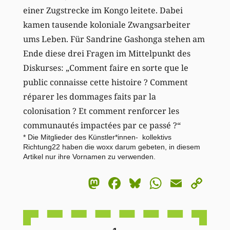
einer Zugstrecke im Kongo leitete. Dabei
kamen tausende koloniale Zwangsarbeiter
ums Leben. Für Sandrine Gashonga stehen am
Ende diese drei Fragen im Mittelpunkt des
Diskurses: „Comment faire en sorte que le
public connaisse cette histoire ? Comment
réparer les dommages faits par la
colonisation ? Et comment renforcer les
communautés impactées par ce passé ?“
* Die Mitglieder des Künstler*innen- kollektivs
Richtung22 haben die woxx darum gebeten, in diesem
Artikel nur ihre Vornamen zu verwenden.
Mastodon
Facebook
Bluesky
WhatsA
Email
Co
Li