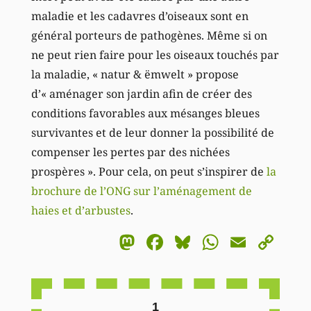
maladie et les cadavres d’oiseaux sont en
général porteurs de pathogènes. Même si on
ne peut rien faire pour les oiseaux touchés par
la maladie, « natur & ëmwelt » propose
d’« aménager son jardin afin de créer des
conditions favorables aux mésanges bleues
survivantes et de leur donner la possibilité de
compenser les pertes par des nichées
prospères ». Pour cela, on peut s’inspirer de
la
brochure de l’ONG sur l’aménagement de
haies et d’arbustes
.
Mastodon
Facebook
Bluesky
WhatsA
Email
Co
Li
1