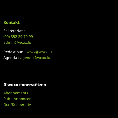
Kontakt
Sekretariat :
(00)
352 29 79 99
admin@woxx.lu
Redaktioun :
woxx@woxx.lu
Agenda :
agenda@woxx.lu
D’woxx ënnerstëtzen
Abonnements
Pub - Annoncen
Don/Kooperativ