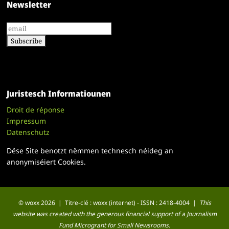
Newsletter
Juristesch Informatiounen
Droit de réponse
Impressum
Datenschutz
Dëse Site benotzt nëmmen technesch néideg an
anonymiséiert Cookies.
© woxx 2026 | Titre-clé : woxx (internet) - ISSN : 2418-4004 |
This
website was created with the generous financial support of a Journalism
Fund Microgrant for Small Newsrooms.