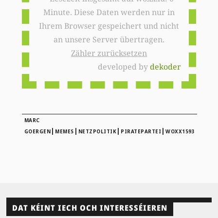
Minute. Diese Daten werden nur in
Ihrem Browser gespeichert und nicht
an unsere Server übertragen.
Zähler zurücksetzen
developed by
dekoder
MARC
|
|
|
|
GOERGEN
MEMES
NETZPOLITIK
PIRATEPARTEI
WOXX1593
DAT KÉINT IECH OCH INTERESSÉIEREN