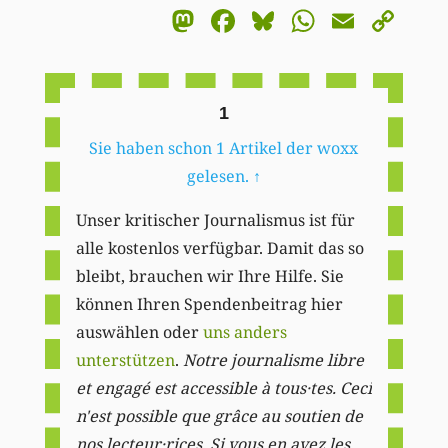
Mastodon
Facebook
Bluesky
WhatsA
Email
Co
Li
1
Sie haben schon 1 Artikel der woxx
gelesen.
↑
Unser kritischer Journalismus ist für
alle kostenlos verfügbar. Damit das so
bleibt, brauchen wir Ihre Hilfe. Sie
können Ihren Spendenbeitrag hier
auswählen oder
uns anders
unterstützen
.
Notre journalisme libre
et engagé est accessible à tous·tes. Ceci
n'est possible que grâce au soutien de
nos lecteur·rices. Si vous en avez les