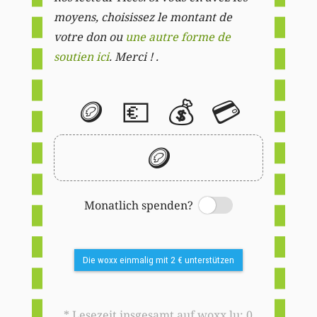
moyens, choisissez le montant de
votre don ou
une autre forme de
soutien ici
. Merci ! .
🪙
💶
💰
💳
🪙
Monatlich spenden?
Switch
Die woxx einmalig mit 2 € unterstützen
* Lesezeit insgesamt auf woxx.lu: 0