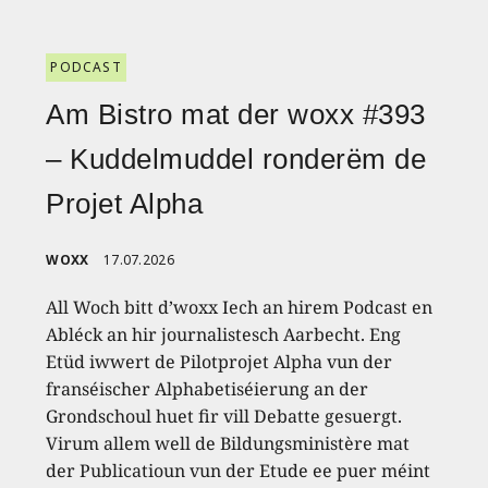
PODCAST
Am Bistro mat der woxx #393
– Kuddelmuddel ronderëm de
Projet Alpha
WOXX
17.07.2026
All Woch bitt d’woxx Iech an hirem Podcast en
Abléck an hir journalistesch Aarbecht. Eng
Etüd iwwert de Pilotprojet Alpha vun der
franséischer Alphabetiséierung an der
Grondschoul huet fir vill Debatte gesuergt.
Virum allem well de Bildungsministère mat
der Publicatioun vun der Etude ee puer méint