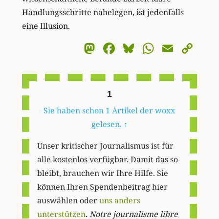
Handlungsschritte nahelegen, ist jedenfalls
eine Illusion.
Mastodon
Facebook
Bluesky
WhatsA
Email
Co
Li
1
Sie haben schon 1 Artikel der woxx
gelesen.
↑
Unser kritischer Journalismus ist für
alle kostenlos verfügbar. Damit das so
bleibt, brauchen wir Ihre Hilfe. Sie
können Ihren Spendenbeitrag hier
auswählen oder
uns anders
unterstützen
.
Notre journalisme libre