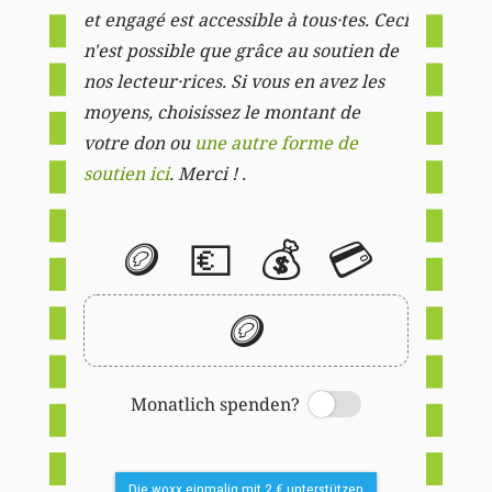
et engagé est accessible à tous·tes. Ceci
n'est possible que grâce au soutien de
nos lecteur·rices. Si vous en avez les
moyens, choisissez le montant de
votre don ou
une autre forme de
soutien ici
. Merci ! .
🪙
💶
💰
💳
🪙
Monatlich spenden?
Switch
Die woxx einmalig mit 2 € unterstützen