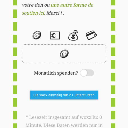
votre don ou
une autre forme de
soutien ici
. Merci ! .
🪙
💶
💰
💳
🪙
Monatlich spenden?
Switch
Die woxx einmalig mit 2 € unterstützen
* Lesezeit insgesamt auf woxx.lu: 0
Minute. Diese Daten werden nur in