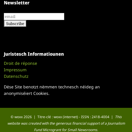
Newsletter
Juristesch Informatiounen
Droit de réponse
Impressum
Datenschutz
Dëse Site benotzt nëmmen technesch néideg an
anonymiséiert Cookies.
© woxx 2026 | Titre-clé : woxx (internet) - ISSN : 2418-4004 |
This
website was created with the generous financial support of a Journalism
Fund Microgrant for Small Newsrooms.