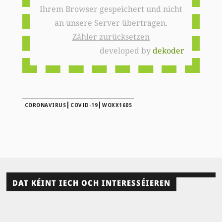
Ihrem Browser gespeichert und nicht
an unsere Server übertragen.
Zähler zurücksetzen
developed by
dekoder
|
|
CORONAVIRUS
COVID-19
WOXX1605
DAT KÉINT IECH OCH INTERESSÉIEREN