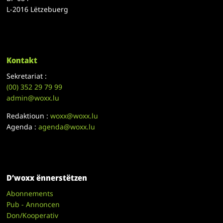
L-2016 Lëtzebuerg
Kontakt
Sekretariat :
(00)
352 29 79 99
admin@woxx.lu
Redaktioun :
woxx@woxx.lu
Agenda :
agenda@woxx.lu
D’woxx ënnerstëtzen
Abonnements
Pub - Annoncen
Don/Kooperativ