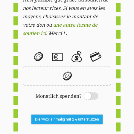
nos lecteur·rices. Si vous en avez les
moyens, choisissez le montant de
votre don ou
une autre forme de
soutien ici
. Merci ! .
🪙
💶
💰
💳
🪙
Monatlich spenden?
Switch
Die woxx einmalig mit 2 € unterstützen