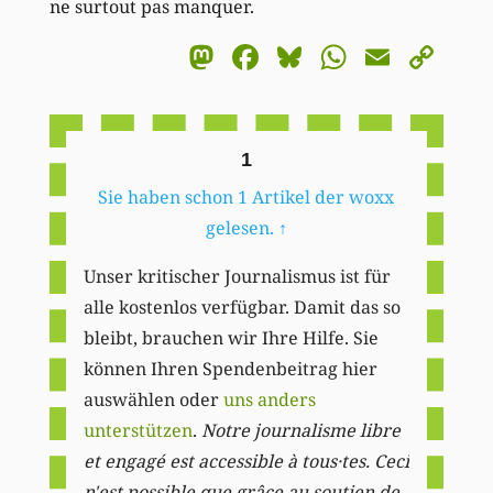
ne surtout pas manquer.
Mastodon
Facebook
Bluesky
WhatsA
Email
Co
Li
1
Sie haben schon 1 Artikel der woxx
gelesen.
↑
Unser kritischer Journalismus ist für
alle kostenlos verfügbar. Damit das so
bleibt, brauchen wir Ihre Hilfe. Sie
können Ihren Spendenbeitrag hier
auswählen oder
uns anders
unterstützen
.
Notre journalisme libre
et engagé est accessible à tous·tes. Ceci
n'est possible que grâce au soutien de