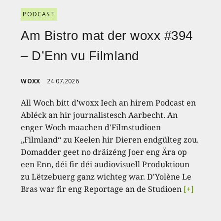
PODCAST
Am Bistro mat der woxx #394
– D’Enn vu Filmland
WOXX
24.07.2026
All Woch bitt d’woxx Iech an hirem Podcast en
Abléck an hir journalistesch Aarbecht. An
enger Woch maachen d'Filmstudioen
„Filmland“ zu Keelen hir Dieren endgülteg zou.
Domadder geet no dräizéng Joer eng Ära op
een Enn, déi fir déi audiovisuell Produktioun
zu Lëtzebuerg ganz wichteg war. D'Yolène Le
Bras war fir eng Reportage an de Studioen
[+]