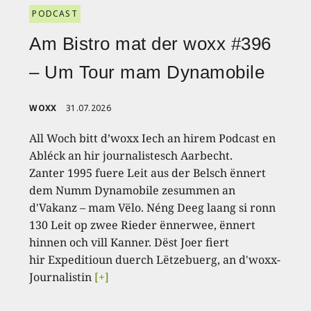
PODCAST
Am Bistro mat der woxx #396
– Um Tour mam Dynamobile
WOXX
31.07.2026
All Woch bitt d’woxx Iech an hirem Podcast en
Abléck an hir journalistesch Aarbecht.
Zanter 1995 fuere Leit aus der Belsch ënnert
dem Numm Dynamobile zesummen an
d'Vakanz – mam Vëlo. Néng Deeg laang si ronn
130 Leit op zwee Rieder ënnerwee, ënnert
hinnen och vill Kanner. Dëst Joer fiert
hir Expeditioun duerch Lëtzebuerg, an d'woxx-
Journalistin
[+]