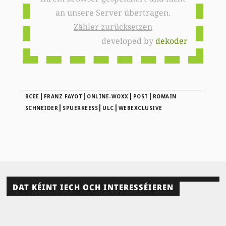
an unsere Server übertragen.
Zähler zurücksetzen
developed by
dekoder
|
|
|
|
BCEE
FRANZ FAYOT
ONLINE-WOXX
POST
ROMAIN
|
|
|
SCHNEIDER
SPUERKEESS
ULC
WEBEXCLUSIVE
DAT KÉINT IECH OCH INTERESSÉIEREN