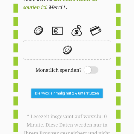
soutien ici
. Merci ! .
🪙
💶
💰
💳
🪙
Monatlich spenden?
Switch
Die woxx einmalig mit 2 € unterstützen
* Lesezeit insgesamt auf woxx.lu: 0
Minute. Diese Daten werden nur in
Ihrem Browser gespeichert und nicht