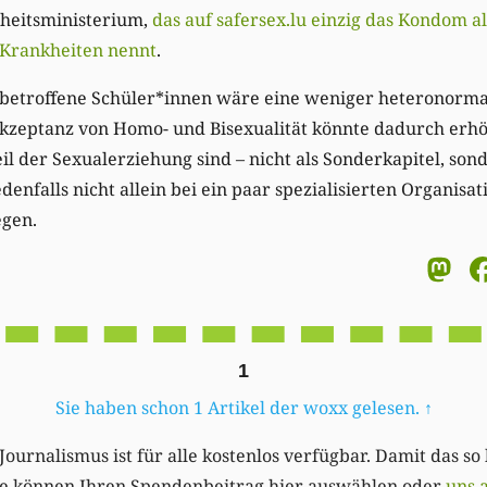
dheitsministerium,
das auf safersex.lu einzig das Kondom a
 Krankheiten nennt
.
f betroffene Schüler*innen wäre eine weniger heteronorm
Akzeptanz von Homo- und Bisexualität könnte dadurch erhö
eil der Sexualerziehung sind – nicht als Sonderkapitel, so
enfalls nicht allein bei ein paar spezialisierten Organisa
egen.
M
1
Sie haben schon 1 Artikel der woxx gelesen.
↑
Journalismus ist für alle kostenlos verfügbar. Damit das so
Sie können Ihren Spendenbeitrag hier auswählen oder
uns 