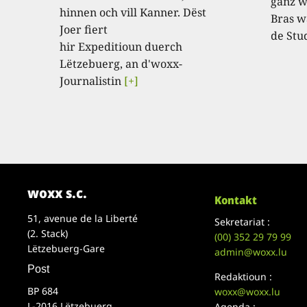
ganz w
hinnen och vill Kanner. Dëst
Bras w
Joer fiert
de Stu
hir Expeditioun duerch
Lëtzebuerg, an d'woxx-
Journalistin
[+]
woxx s.c.
Kontakt
51, avenue de la Liberté
Sekretariat :
(2. Stack)
(00)
352 29 79 99
Lëtzebuerg-Gare
admin@woxx.lu
Post
Redaktioun :
BP 684
woxx@woxx.lu
L-2016 Lëtzebuerg
Agenda :