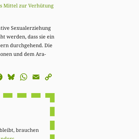
ls Mittel zur Verhütung
ative Sexualerziehung
ht werden, dass sie ein
ndern durchgehend. Die
tionen und dem Ara-
astodon
Facebook
Bluesky
WhatsApp
Email
Copy
Link
 bleibt, brauchen
anders