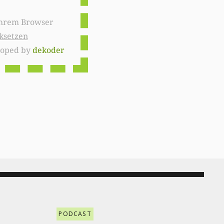
ksetzen
loped by
dekoder
PODCAST