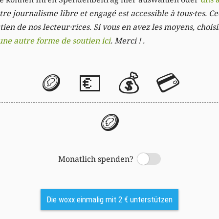
re journalisme libre et engagé est accessible à tous·tes. Cec
ien de nos lecteur·rices. Si vous en avez les moyens, chois
une autre forme de soutien ici
. Merci ! .
🪙
💶
💰
💳
🪙
Monatlich spenden?
Switch
Die woxx einmalig mit 2 € unterstützen