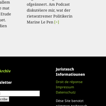
 allem
ofgeännert. Am Podcast
e mat
diskutéiere mir, wat der
 Etude
rietsextremer Politikerin
uet.
Marine Le Pen
[+]
dien
Juristesch
Archiv
Informatiounen
Droit de réponse
letter
Impressum
Datenschutz
Dëse Site benotzt
nëmmen technesch