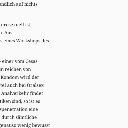
endlich auf nichts
erosexuell ist,
h. Aus
s eines Workshops des
– einer vom Cesas
ln reichen von
m Kondom wird der
tel auch bei Oralsex
. Analverkehr findet
en sind, so ist es
ispenetration eine
h durch sämtliche
n genauso wenig bewusst