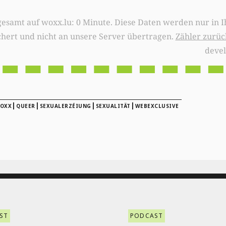
0 Minute. Diese Daten werden nur in Ihrem Browser
chert und nicht an unsere Server übertragen.
Zähler zurüc
deve
|
|
|
|
WOXX
QUEER
SEXUALERZÉIUNG
SEXUALITÄT
WEBEXCLUSIVE
ST
PODCAST