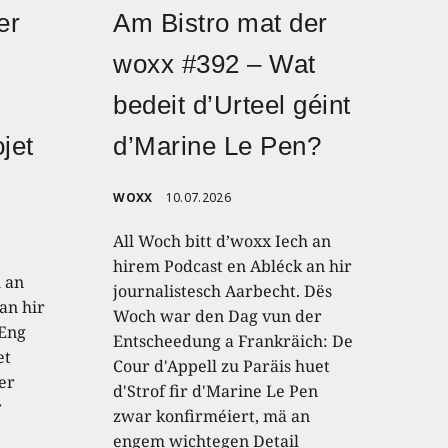
er
Am Bistro mat der
woxx #392 – Wat
bedeit d’Urteel géint
jet
d’Marine Le Pen?
WOXX
10.07.2026
All Woch bitt d’woxx Iech an
hirem Podcast en Abléck an hir
h an
journalistesch Aarbecht. Dës
an hir
Woch war den Dag vun der
 Eng
Entscheedung a Frankräich: De
et
Cour d'Appell zu Paräis huet
er
d'Strof fir d'Marine Le Pen
r
zwar konfirméiert, mä an
engem wichtegen Detail