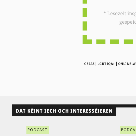
* Lesezeit insgesamt auf woxx.lu: 
gespei
|
|
CESAS
LGBTIQA+
ONLINE-
DAT KÉINT IECH OCH INTERESSÉIEREN
PODCAST
PODCA