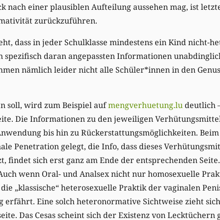
k nach einer plausiblen Aufteilung aussehen mag, ist letzt
mativität zurückzuführen.
, dass in jeder Schulklasse mindestens ein Kind nicht-het
n spezifisch daran angepassten Informationen unabdinglic
en nämlich leider nicht alle Schüler*innen in den Genus
 soll, wird zum Beispiel auf
mengverhuetung.lu
deutlich 
ite. Die Informationen zu den jeweiligen Verhütungsmitte
Anwendung bis hin zu Rückerstattungsmöglichkeiten. Bei
le Penetration gelegt, die Info, dass dieses Verhütungsmit
t, findet sich erst ganz am Ende der entsprechenden Seite
uch wenn Oral- und Analsex nicht nur homosexuelle Praktik
 die „klassische“ heterosexuelle Praktik der vaginalen Pen
erfährt. Eine solch heteronormative Sichtweise zieht sic
eite. Das Cesas scheint sich der Existenz von Lecktücher