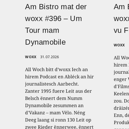
Am Bistro mat der
Am B
woxx #396 – Um
wox
Tour mam
vu F
Dynamobile
WOXX
WOXX
31.07.2026
All Wo
hirem 
All Woch bitt d’woxx Iech an
journa
hirem Podcast en Abléck an hir
enger
journalistesch Aarbecht.
d'Film
Zanter 1995 fuere Leit aus der
Keelen
Belsch ënnert dem Numm
zou. D
Dynamobile zesummen an
dräizé
d'Vakanz – mam Vëlo. Néng
Enn, dé
Deeg laang si ronn 130 Leit op
Produk
zwee Rieder ënnerwee, ënnert