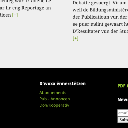
ichteg war. D'Yolène Le
Debatte gesuergt. Virum
ar fir eng Reportage an
well de Bildungsministèr
dioen
[+]
der Publicatioun vun der
ee puer méint gewaart h
D'Resultater vun der Stu
[+]
D’woxx ënnerstëtzen
PDF 
Abonnements
Pub - Annoncen
News
Don/Kooperativ