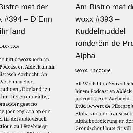
istro mat der
Am Bistro mat d
x #394 – D’Enn
woxx #393 –
ilmland
Kuddelmuddel
ronderëm de Pro
24.07.2026
Alpha
ch bitt d’woxx Iech an
Podcast en Abléck an hir
WOXX
17.07.2026
listesch Aarbecht. An
 Woch maachen
All Woch bitt d’woxx Iec
studioen „Filmland“ zu
hirem Podcast en Abléck 
 hir Dieren endgülteg
journalistesch Aarbecht.
omadder geet no
Etüd iwwert de Pilotproj
ng Joer eng Ära op een
Alpha vun der franséisch
i fir déi audiovisuell
Alphabetiséierung an de
tioun zu Lëtzebuerg
Grondschoul huet fir vill