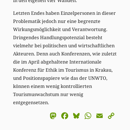
in den eigenen vier Wänden.
Letzten Endes haben Einzelpersonen in dieser
Problematik jedoch nur eine begrenzte
Wirkungsmöglichkeit und Verantwortung.
Dringendes Handlungspotenzial besteht
vielmehr bei politischen und wirtschaftlichen
Akteuren. Denn auch Konferenzen, wie zuletzt
die im April abgehaltene Internationale
Konferenz für Ethik im Tourismus in Krakau,
und Positionspapiere wie das der UNWTO,
können einem wenig kontrollierten
Tourismuswachstum nur wenig
entgegensetzen.
Mastodon
Facebook
Bluesky
WhatsA
Email
Co
Li