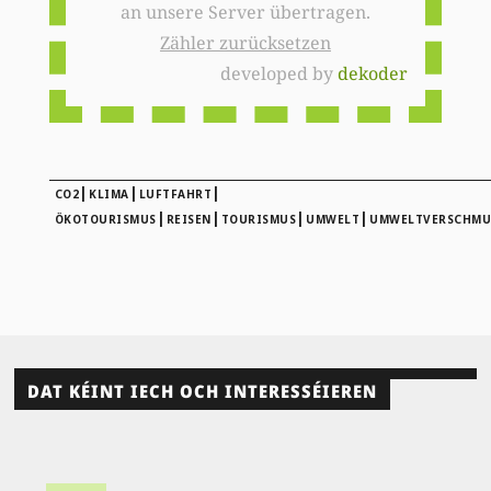
an unsere Server übertragen.
Zähler zurücksetzen
developed by
dekoder
|
|
|
CO2
KLIMA
LUFTFAHRT
|
|
|
|
ÖKOTOURISMUS
REISEN
TOURISMUS
UMWELT
UMWELTVERSCHM
DAT KÉINT IECH OCH INTERESSÉIEREN