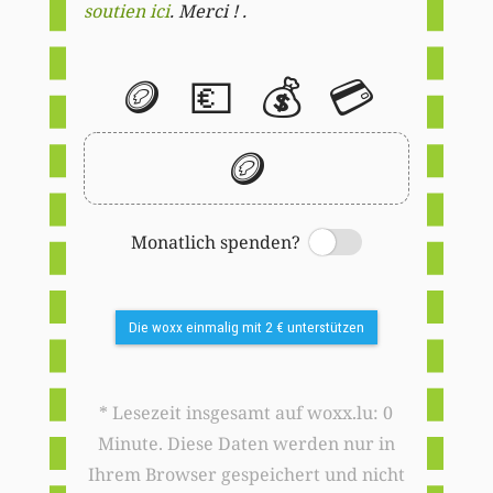
soutien ici
. Merci ! .
🪙
💶
💰
💳
🪙
Monatlich spenden?
Switch
Die woxx einmalig mit 2 € unterstützen
* Lesezeit insgesamt auf woxx.lu: 0
Minute. Diese Daten werden nur in
Ihrem Browser gespeichert und nicht