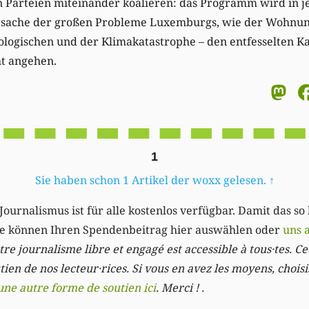
 Parteien miteinander koalieren: das Programm wird in je
 Ursache der großen Probleme Luxemburgs, wie der Wohnung
ologischen und der Klimakatastrophe – den entfesselten K
ht angehen.
M
1
Sie haben schon 1 Artikel der woxx gelesen.
↑
Journalismus ist für alle kostenlos verfügbar. Damit das so
Sie können Ihren Spendenbeitrag hier auswählen oder
uns 
re journalisme libre et engagé est accessible à tous·tes. Cec
ien de nos lecteur·rices. Si vous en avez les moyens, chois
une autre forme de soutien ici
. Merci ! .