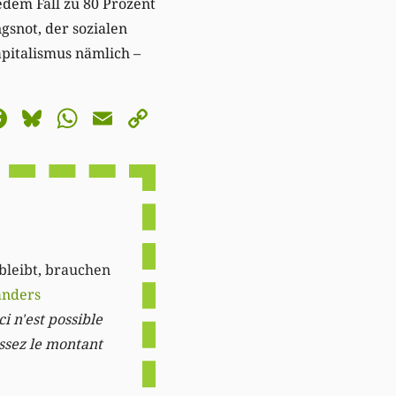
dem Fall zu 80 Prozent
snot, der sozialen
apitalismus nämlich –
astodon
Facebook
Bluesky
WhatsApp
Email
Copy
Link
 bleibt, brauchen
anders
i n'est possible
issez le montant