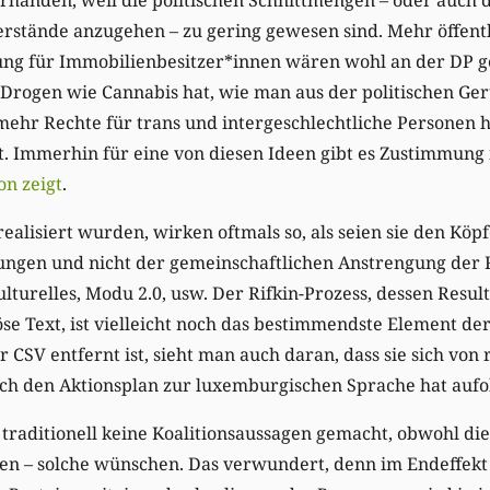
erstände anzugehen – zu gering gewesen sind. Mehr öffen
g für Immobilienbesitzer*innen wären wohl an der DP ge
Drogen wie Cannabis hat, wie man aus der politischen Ger
mehr Rechte für trans und intergeschlechtliche Personen 
. Immerhin für eine von diesen Ideen gibt es Zustimmung 
on zeigt
.
realisiert wurden, wirken oftmals so, als seien sie den Köp
ungen und nicht der gemeinschaftlichen Anstrengung der 
ulturelles, Modu 2.0, usw. Der Rifkin-Prozess, dessen Resul
öse Text, ist vielleicht noch das bestimmendste Element der
r CSV entfernt ist, sieht man auch daran, dass sie sich von
ch den Aktionsplan zur luxemburgischen Sprache hat aufok
raditionell keine Koalitionsaussagen gemacht, obwohl die
n – solche wünschen. Das verwundert, denn im Endeffekt is