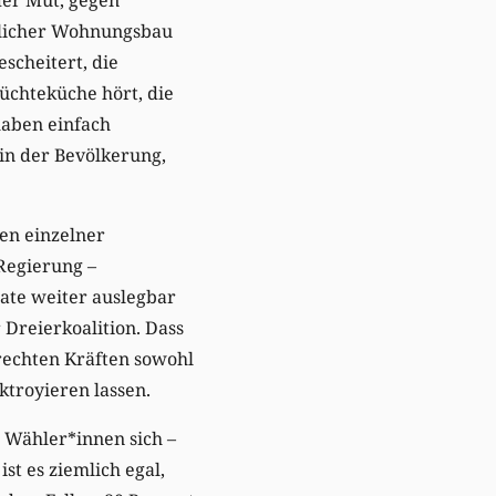
tlicher Wohnungsbau
scheitert, die
üchteküche hört, die
haben einfach
in der Bevölkerung,
fen einzelner
Regierung –
tate weiter auslegbar
 Dreierkoalition. Dass
 rechten Kräften sowohl
troyieren lassen.
 Wähler*innen sich –
t es ziemlich egal,