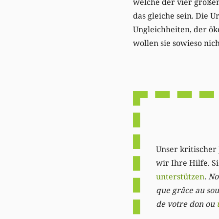
welche der vier großen
das gleiche sein. Die
Ungleichheiten, der ök
wollen sie sowieso nic
Unser kritischer 
wir Ihre Hilfe. 
unterstützen
.
Not
que grâce au sout
de votre don ou