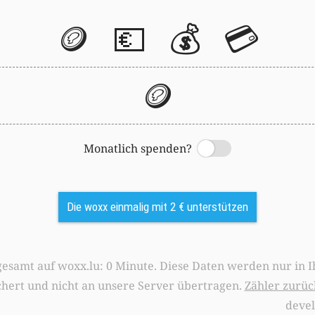
🪙
💶
💰
💳
🪙
Monatlich spenden?
Switch
Die woxx einmalig mit 2 € unterstützen
0 Minute. Diese Daten werden nur in Ihrem Browser
chert und nicht an unsere Server übertragen.
Zähler zurüc
deve