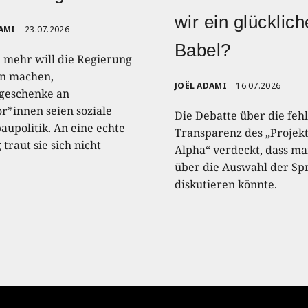
wir ein glücklic
AMI
23.07.2026
Babel?
 mehr will die Regierung
n machen,
JOËL ADAMI
16.07.2026
geschenke an
or*innen seien soziale
Die Debatte über die feh
upolitik. An eine echte
Transparenz des „Projek
traut sie sich nicht
Alpha“ verdeckt, dass m
über die Auswahl der Sp
diskutieren könnte.