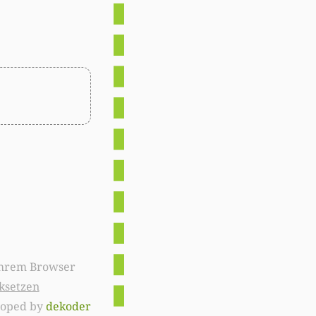
ksetzen
loped by
dekoder