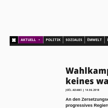
AKTUELL
POLITIK
SOZIALES
ËMWELT
Wahlkampf
keines w
JOËL ADAMI
|
14.06.2018
An den Zersetzungse
progressives Regier