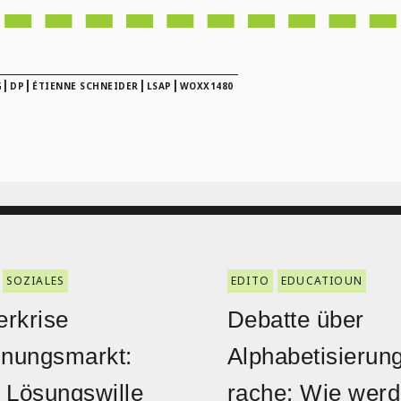
|
|
|
|
G
DP
ÉTIENNE SCHNEIDER
LSAP
WOXX1480
SOZIALES
EDITO
EDUCATIOUN
rkrise
Debatte über
nungsmarkt:
Alphabetisierun
 Lösungswille
rache: Wie wer