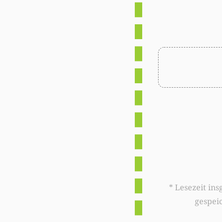
* Lesezeit insgesamt auf woxx.lu: 
gespei