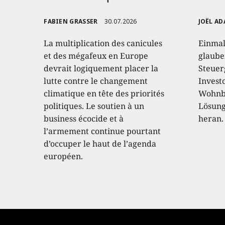
FABIEN GRASSER
30.07.2026
JOËL AD
La multiplication des canicules
Einmal
et des mégafeux en Europe
glaube
devrait logiquement placer la
Steuer
lutte contre le changement
Invest
climatique en tête des priorités
Wohnba
politiques. Le soutien à un
Lösung 
business écocide et à
heran.
l’armement continue pourtant
d’occuper le haut de l’agenda
européen.