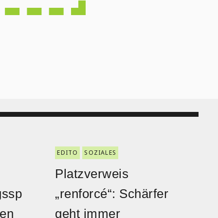
EDITO
SOZIALES
Platzverweis
gssp
„renforcé“: Schärfer
den
geht immer