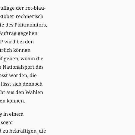
uflage der rot-blau-
ktober rechnerisch
e des Politmonitors,
Auftrag gegeben
AP wird bei den
rlich können
f geben, wohin die
 Nationalsport des
asst worden, die
lässt sich dennoch
cht aus den Wahlen
gen können.
y in einem
 sogar
 zu bekräftigen, die