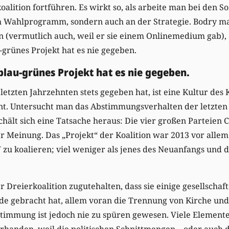
oalition fortführen. Es wirkt so, als arbeite man bei den 
m Wahlprogramm, sondern auch an der Strategie. Bodry ma
n (vermutlich auch, weil er sie einem Onlinemedium gab), 
-grünes Projekt hat es nie gegeben.
-blau-grünes Projekt hat es nie gegeben.
letzten Jahrzehnten stets gegeben hat, ist eine Kultur des 
t. Untersucht man das Abstimmungsverhalten der letzten 
chält sich eine Tatsache heraus: Die vier großen Parteien 
r Meinung. Das „Projekt“ der Koalition war 2013 vor alle
V zu koalieren; viel weniger als jenes des Neuanfangs und 
 Dreierkoalition zugutehalten, dass sie einige gesellschaf
e gebracht hat, allem voran die Trennung von Kirche und 
timmung ist jedoch nie zu spüren gewesen. Viele Elemente 
rhanden, weil die politischen Schnittmengen – oder auch 