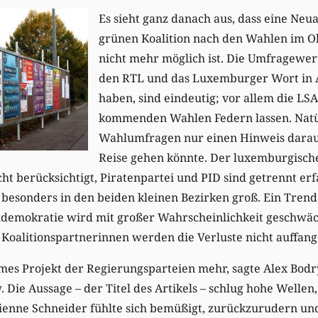
Es sieht ganz danach aus, dass eine Neua
grünen Koalition nach den Wahlen im O
nicht mehr möglich ist. Die Umfragewert
den RTL und das Luxemburger Wort in 
haben, sind eindeutig; vor allem die LS
kommenden Wahlen Federn lassen. Natü
Wahlumfragen nur einen Hinweis darau
Reise gehen könnte. Der luxemburgische
ht berücksichtigt, Piratenpartei und PID sind getrennt erf
besonders in den beiden kleinen Bezirken groß. Ein Trend 
aldemokratie wird mit großer Wahrscheinlichkeit geschwä
 Koalitionspartnerinnen werden die Verluste nicht auffan
mes Projekt der Regierungsparteien mehr, sagte Alex Bodr
. Die Aussage – der Titel des Artikels – schlug hohe Wellen,
ienne Schneider fühlte sich bemüßigt, zurückzurudern und