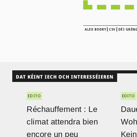
|
|
ALEX BODRY
CSV
DÉI GRÉN
DAT KÉINT IECH OCH INTERESSÉIEREN
EDITO
EDITO
Réchauffement : Le
Daue
climat attendra bien
Woh
encore un peu
Kein