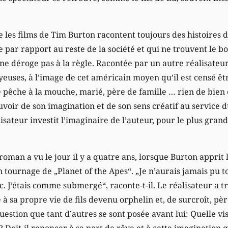
les films de Tim Burton racontent toujours des histoires d’ê
e par rapport au reste de la société et qui ne trouvent le
 ne déroge pas à la règle. Racontée par un autre réalisateur,
yeuses, à l’image de cet américain moyen qu’il est censé êt
êche à la mouche, marié, père de famille … rien de bien 
voir de son imagination et de son sens créatif au service 
isateur investit l’imaginaire de l’auteur, pour le plus grand
roman a vu le jour il y a quatre ans, lorsque Burton apprit 
in tournage de „Planet of the Apes“. „Je n’aurais jamais pu t
c. J’étais comme submergé“, raconte-t-il. Le réalisateur a t
 sa propre vie de fils devenu orphelin et, de surcroît, père
uestion que tant d’autres se sont posée avant lui: Quelle 
ls? Doit-il renoncer à sa part de rêve et à cette imagination