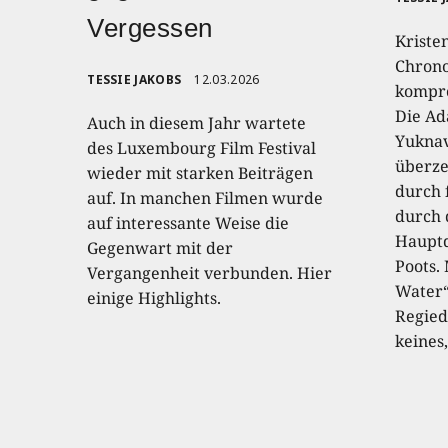
Vergessen
Kriste
Chrono
TESSIE JAKOBS
12.03.2026
kompro
Die Ad
Auch in diesem Jahr wartete
Yuknav
des Luxembourg Film Festival
überze
wieder mit starken Beiträgen
durch 
auf. In manchen Filmen wurde
durch 
auf interessante Weise die
Hauptd
Gegenwart mit der
Poots.
Vergangenheit verbunden. Hier
Water“
einige Highlights.
Regied
keines,