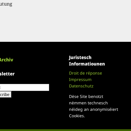
eutung
Juristesch
Archiv
Informatiounen
Droit de réponse
letter
Impressum
Datenschutz
Dëse Site benotzt
nëmmen technesch
néideg an anonymiséiert
Cookies.