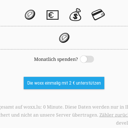
🪙
💶
💰
💳
🪙
Monatlich spenden?
Switch
Die woxx einmalig mit 2 € unterstützen
0 Minute. Diese Daten werden nur in Ihrem Browser
chert und nicht an unsere Server übertragen.
Zähler zurüc
deve