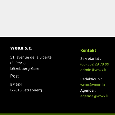
woxx s.c.
Kontakt
51, avenue de la Liberté
Sekretariat :
(2. Stack)
(00)
352 29 79 99
Lëtzebuerg-Gare
admin@woxx.lu
Post
Redaktioun :
BP 684
woxx@woxx.lu
L-2016 Lëtzebuerg
Agenda :
agenda@woxx.lu