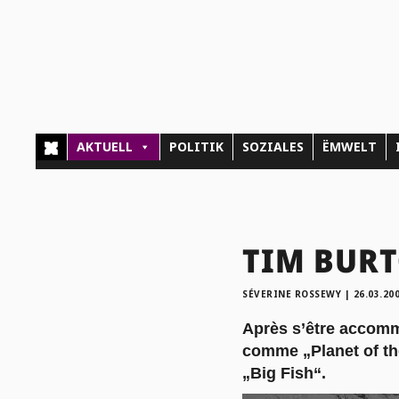
AKTUELL
POLITIK
SOZIALES
ËMWELT
TIM BURTO
SÉVERINE ROSSEWY
|
26.03.20
Après s’être accomm
comme „Planet of the
„Big Fish“.