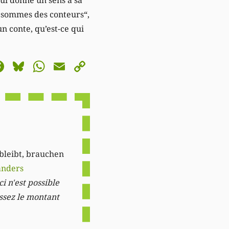
s sommes des conteurs“,
n conte, qu’est-ce qui
astodon
Facebook
Bluesky
WhatsApp
Email
Copy
Link
 bleibt, brauchen
anders
i n'est possible
issez le montant