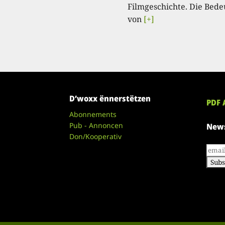
Filmgeschichte. Die Bed
von
[+]
D’woxx ënnerstëtzen
PDF 
Abonnements
Pub - Annoncen
News
Don/Kooperativ