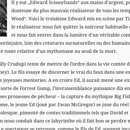
Il y eut „Edward Scissorhands“ aux mains d’argent, pu
douteuse du plus mauvais réalisateur de tous les temp
Wood“. Voici le troisième Edward mis en scène par Tim
le réalisateur nous fait quitter la noirceur habituelle
et nous fait entrer dans la lumière d’un véritable con
etlejuice, loin des créatures surnaturelles ou des humains
ité toute relative d’un mythomane au seuil de la mort.
illy Crudup) tente de mettre de l’ordre dans la vie contée
ey). Le fils essaye de discerner le vrai du faux dans une e
e joyeuses menteries. A en croire Ed, il aurait mené une e
sorte de Forrest Gump, l’invraisemblance puissance dix en 
 ses prouesses de pêcheur – la capture du mythique Big Fish
tôme, le jeune Ed (joué par Ewan McGregor) se joue du réel
lesque, pimenté de contes traditionnels tels que David et G
 nous conduit dans ce labyrinthe où il fait bon se perdre e
e spectateur se retrouve, comme le fils de Ed, souvent inca