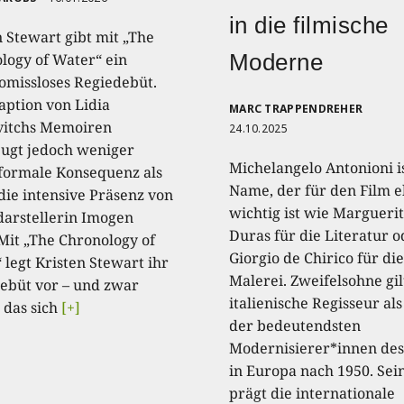
in die filmische
n Stewart gibt mit „The
Moderne
logy of Water“ ein
missloses Regiedebüt.
aption von Lidia
MARC TRAPPENDREHER
itchs Memoiren
24.10.2025
ugt jedoch weniger
Michelangelo Antonioni is
formale Konsequenz als
Name, der für den Film 
die intensive Präsenz von
wichtig ist wie Margueri
arstellerin Imogen
Duras für die Literatur o
 Mit „The Chronology of
Giorgio de Chirico für die
 legt Kristen Stewart ihr
Malerei. Zweifelsohne gil
ebüt vor – und zwar
italienische Regisseur als
 das sich
[+]
der bedeutendsten
Modernisierer*innen des
in Europa nach 1950. Se
prägt die internationale