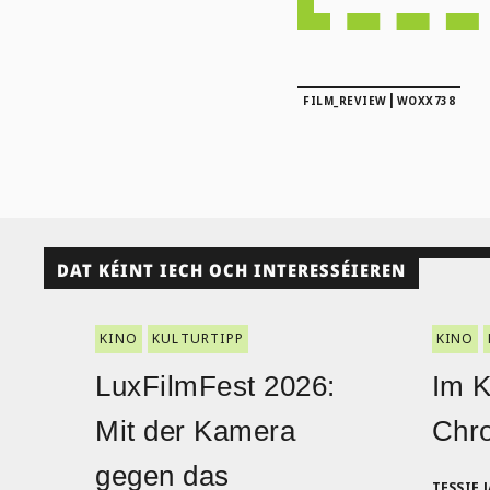
|
FILM_REVIEW
WOXX738
DAT KÉINT IECH OCH INTERESSÉIEREN
KINO
KULTURTIPP
KINO
LuxFilmFest 2026:
Im K
Mit der Kamera
Chro
gegen das
TESSIE 