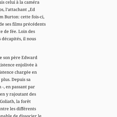
is celui à la caméra
s, l’attachant „Ed
 Burton: cette fois-ci,
 de ses films précédents
te de fée. Loin des
 décapités, il nous
 de son père Edward
xistence enjolivée à
xistence chargée en
plus. Depuis sa
 -, en passant par
 en y rajoutant des
oliath, la forêt
ntre les différents
pable de dissocier le