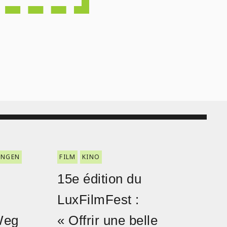
ENGEN
FILM
KINO
15e édition du
LuxFilmFest :
Weg
« Offrir une belle