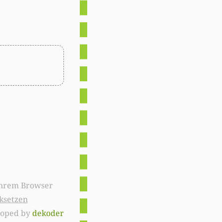
ksetzen
loped by
dekoder