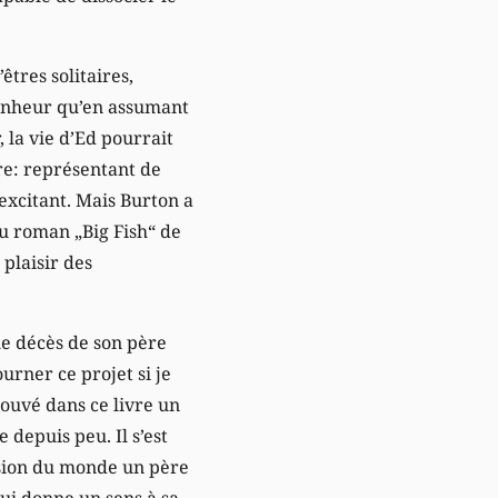
tres solitaires,
 bonheur qu’en assumant
 la vie d’Ed pourrait
re: représentant de
excitant. Mais Burton a
du roman „Big Fish“ de
 plaisir des
le décès de son père
ourner ce projet si je
rouvé dans ce livre un
 depuis peu. Il s’est
vision du monde un père
 qui donne un sens à sa