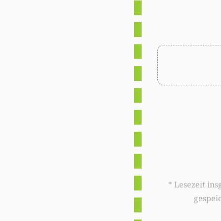
* Lesezeit insgesamt auf woxx.lu: 
gespei