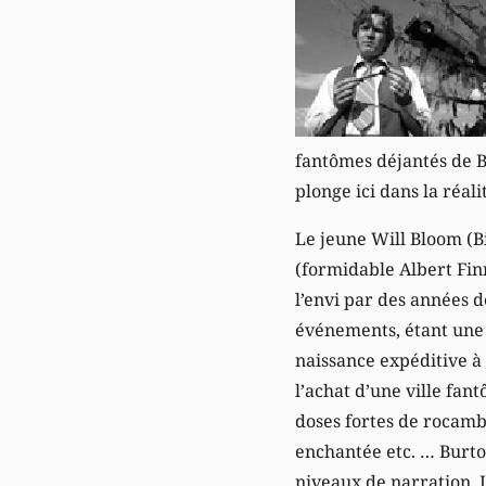
fantômes déjantés de Be
plonge ici dans la réal
Le jeune Will Bloom (B
(formidable Albert Finn
l’envi par des années d
événements, étant une 
naissance expéditive à
l’achat d’une ville fan
doses fortes de rocambo
enchantée etc. … Burton
niveaux de narration. L