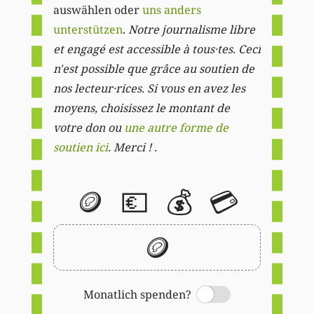
auswählen oder
uns anders
unterstützen
.
Notre journalisme libre
et engagé est accessible à tous·tes. Ceci
n'est possible que grâce au soutien de
nos lecteur·rices. Si vous en avez les
moyens, choisissez le montant de
votre don ou
une autre forme de
soutien ici
. Merci ! .
🪙
💶
💰
💳
🪙
Monatlich spenden?
Switch