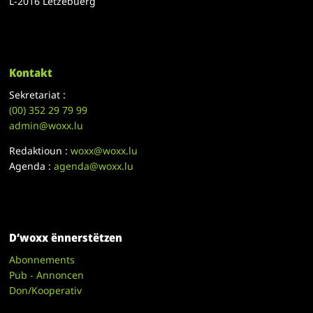
L-2016 Lëtzebuerg
Kontakt
Sekretariat :
(00)
352 29 79 99
admin@woxx.lu
Redaktioun :
woxx@woxx.lu
Agenda :
agenda@woxx.lu
D’woxx ënnerstëtzen
Abonnements
Pub - Annoncen
Don/Kooperativ