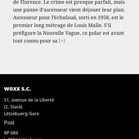
de Florence. Le crime est presque parfait, mais
une panne d’ascenseur vient déjouer leur plan.
Ascenseur pour l’échafaud, sorti en 1958, est le
premier long métrage de Louis Malle. S’il
préfigure la Nouvelle Vague, ce polar est avant
tout connu pour sa
[+]
woxx s.c.
51, avenue de la Liberté
(2. Stack)
Lëtzebuerg-Gare
Post
BP 684