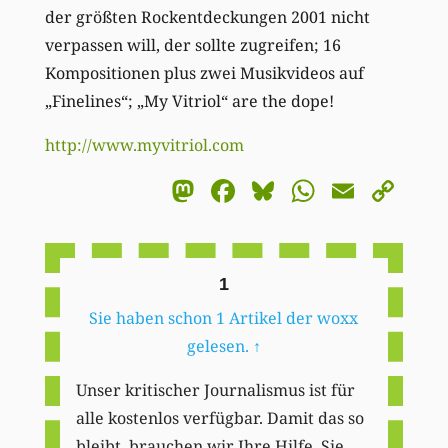
der größten Rockentdeckungen 2001 nicht
verpassen will, der sollte zugreifen; 16
Kompositionen plus zwei Musikvideos auf
„Finelines“; „My Vitriol“ are the dope!
http://www.myvitriol.com
Mastodon
Facebook
Bluesky
WhatsA
Email
Co
Li
1
Sie haben schon 1 Artikel der woxx
gelesen.
↑
Unser kritischer Journalismus ist für
alle kostenlos verfügbar. Damit das so
bleibt, brauchen wir Ihre Hilfe. Sie